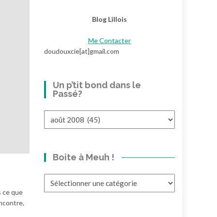
Blog Lillois
Me Contacter
doudouxcie[at]gmail.com
Un p’tit bond dans le
Passé?
Un
p’tit
bond
dans
Boite à Meuh !
le
Passé?
Boite
à
s ce que
Meuh
ncontre,
!