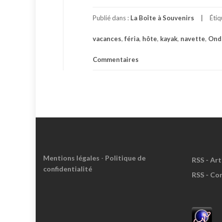
Publié dans :
La Boîte à Souvenirs
Éti
vacances
,
féria
,
hôte
,
kayak
,
navette
,
Ond
Commentaires
Mentions légales
-
Politique de
RSS - Art
confidentialité
RSS - Co