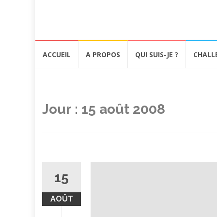
Aller
ACCUEIL
A PROPOS
QUI SUIS-JE ?
CHALL
au
contenu
Jour :
15 août 2008
15
AOÛT