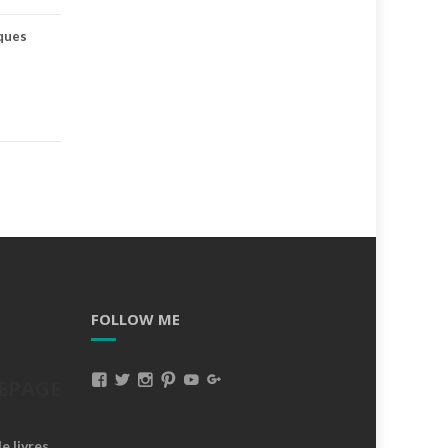
ques
FOLLOW ME
Voir
Voir
Voir
Voir
Voir
Voir
EPAGE
Le
Le
Le
Le
Le
Le
 livres