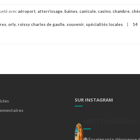
queté avec
aéroport
,
atterrissage
,
baïnes
,
canicule
,
casino
,
chambre
,
chè
res
,
orly
,
roissy charles de gaulle
,
souvenir
,
spécialités locales
14
SUR INSTAGRAM
icles
mmentaires
METSTONMARQU
🐝
Enseignante dévoreuse de