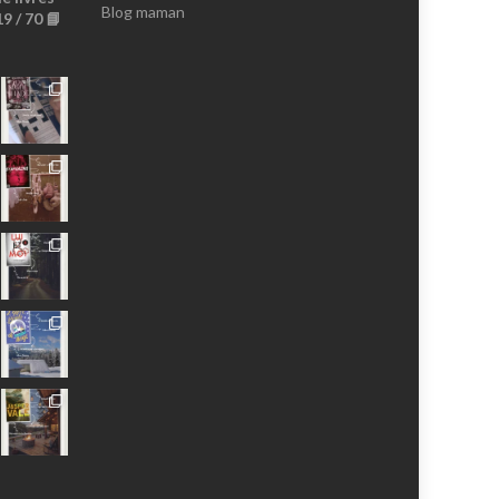
Profil
Profil
Profil
Profil
Profil
Profil
Blog maman
9 / 70 📘
De
De
De
De
De
De
MissBrownieLeBlog
Missbrownieblog
Missbrownieblog
Missbrownieblog
MissBrownieDoudoux
AnaMissBrownie
Sur
Sur
Sur
Sur
Sur
Sur
Facebook
Twitter
Instagram
Pinterest
YouTube
Google+