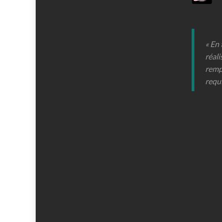
« En
réali
remp
requ