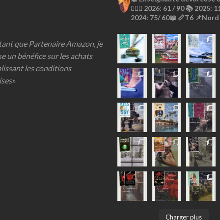
🙇🏼‍♀️
2026: 61 / 90 📚
2025: 11
2024: 75/ 60📖
📏T6
📌Nord
 tant que Partenaire Amazon, je
se un bénéfice sur les achats
lissant les conditions
ises»
Charger plus