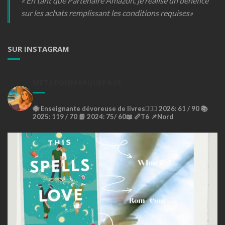
« En tant que Partenaire Amazon, je réalise un bénéfice
sur les achats remplissant les conditions requises»
SUR INSTAGRAM
METSTONMARQUEPAGE
🐝
Enseignante dévoreuse de livres🙇🏼‍♀️
2026: 61 / 90 📚
2025: 119 / 70 📘
2024: 75/ 60📖
📏T6
📌Nord