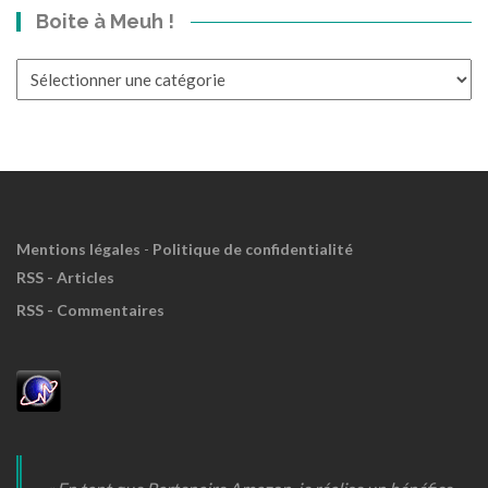
Boite à Meuh !
le
Passé?
Boite
à
Meuh
!
Mentions légales
-
Politique de confidentialité
RSS - Articles
RSS - Commentaires