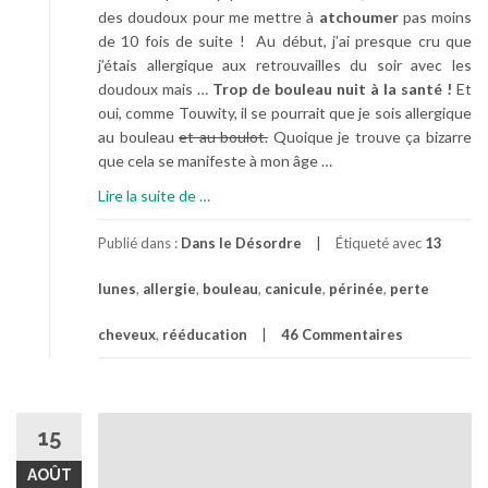
des doudoux pour me mettre à
atchoumer
pas moins
de 10 fois de suite ! Au début, j’ai presque cru que
j’étais allergique aux retrouvailles du soir avec les
doudoux mais …
Trop de bouleau nuit à la santé !
Et
oui, comme Touwity, il se pourrait que je sois allergique
au bouleau
et au boulot.
Quoique je trouve ça bizarre
que cela se manifeste à mon âge …
à
Lire la suite de
…
p
r
Publié dans :
Dans le Désordre
Étiqueté avec
13
o
lunes
,
allergie
,
bouleau
,
canicule
,
périnée
,
perte
p
o
cheveux
,
rééducation
46 Commentaires
s
L
a
F
15
a
u
AOÛT
t