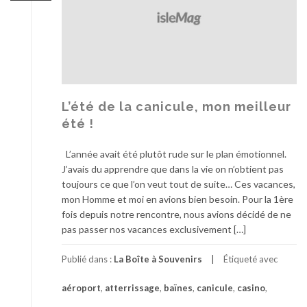
e
A
u
x
1
3
L
L’été de la canicule, mon meilleur
u
été !
n
e
L’année avait été plutôt rude sur le plan émotionnel.
s
J’avais du apprendre que dans la vie on n’obtient pas
!
toujours ce que l’on veut tout de suite… Ces vacances,
mon Homme et moi en avions bien besoin. Pour la 1ère
fois depuis notre rencontre, nous avions décidé de ne
pas passer nos vacances exclusivement […]
Publié dans :
La Boîte à Souvenirs
Étiqueté avec
aéroport
,
atterrissage
,
baïnes
,
canicule
,
casino
,