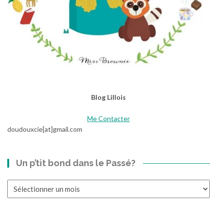
Blog Lillois
Me Contacter
doudouxcie[at]gmail.com
Un p’tit bond dans le Passé?
Un
p’tit
bond
dans