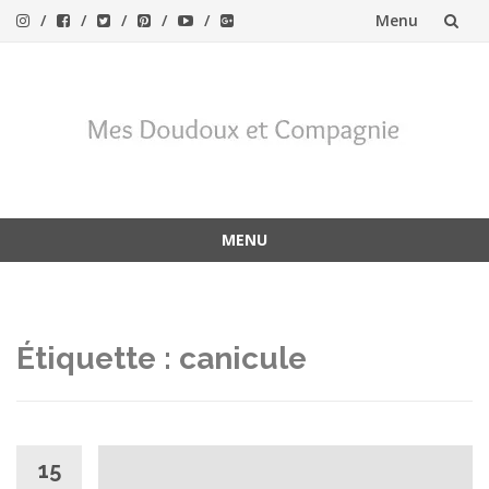
Menu
Aller
au
contenu
MENU
Aller
au
contenu
Étiquette :
canicule
15