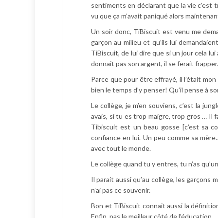
sentiments en déclarant que la vie c’est trop
vu que ça m’avait paniqué alors maintenant
Un soir donc, TiBiscuit est venu me deman
garçon au milieu et qu’ils lui demandaien
TiBiscuit, de lui dire que si un jour cela lui
donnait pas son argent, il se ferait frapper.
Parce que pour être effrayé, il l’était mon T
bien le temps d’y penser! Qu’il pense à s
Le collège, je m’en souviens, c’est la jung
avais, si tu es trop maigre, trop gros … Il 
Tibiscuit est un beau gosse [c’est sa cop
confiance en lui. Un peu comme sa mère… 
avec tout le monde.
Le collège quand tu y entres, tu n’as qu’u
Il parait aussi qu’au collège, les garçons m
n’ai pas ce souvenir.
Bon et TiBiscuit connait aussi la définitio
Enfin, pas le meilleur côté de l’éducation.