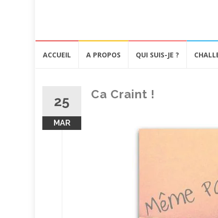
Aller
ACCUEIL
A PROPOS
QUI SUIS-JE ?
CHALL
au
contenu
Ca Craint !
25
MAR