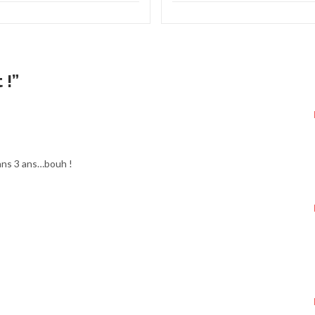
 !
”
dans 3 ans…bouh !