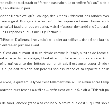
 nulle et qu’il aurait préféré ne pas naître. La première fois qu’il a dit ça
, il en abuse un peu.
der s’il était vrai qu’au collège, des « mecs » faisaient des rondes ave
t son argent. Bon ça a été l’occasion d’expliquer certaines choses sur l
 arrivait, il faudrait nous en parler. Mais il m’a aussi demandé si c’était vrai 
 Je lui réponds quoi ? Oui? Et je l’effraie!?
iBiscuit. D’ailleurs, il ne voulait plus aller au collège… dans 5 ans [au plus
on entrée en primaire avant…
le. C’est dur, surtout si tu es timide comme je l’étais, si tu as de l’acné
faut être parfait au collège, il faut être populaire, avoir du caractère. Al
ine qui raconte des bêtises qui lui dit ça], il est aussi super timide 
Chupa doit tenir de son père vu son assurance et sa capacité à se lie
ne envie, le quitter! Le lycée c’est tellement mieux! On a mûri entre temp
ontrent leurs fesses aux filles … enfin c’est ce que S. a dit à TiBiscuit p
n de saoul, encore grâce à sa copine S. A croire que c’est S. qui fait son