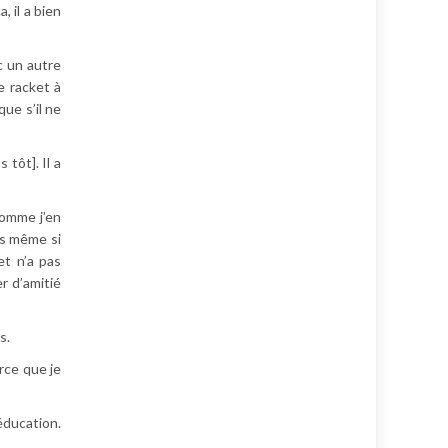
, il a bien
c un autre
e racket à
que s’il ne
 tôt]. Il a
 comme j’en
ors même si
et n’a pas
r d’amitié
s.
arce que je
 éducation.