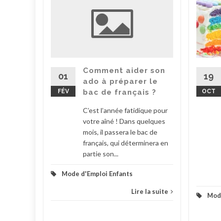
t-il
reil
iste
te
ignes
Comment aider son
19
01
ado à préparer le
petit
OCT
FÉV
bac de français ?
C’est l’année fatidique pour
votre aîné ! Dans quelques
mois, il passera le bac de
la suite
français, qui déterminera en
partie son...
Mode d'Emploi Enfants
Lire la suite
Mode