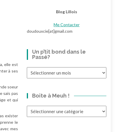
Blog Lillois
Me Contacter
doudouxcie[at]gmail.com
Un p’tit bond dans le
Passé?
, elle est
Un
nter à ses
p’tit
bond
ande soeur
dans
ne sais pas
Boite à Meuh !
le
âge et qui
Passé?
Boite
à
as exister
Meuh
 prenne le
!
e avec mes