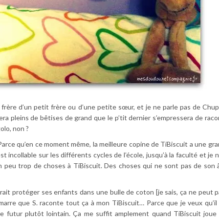
 frère d’un petit frère ou d’une petite sœur, et je ne parle pas de Chupa
era pleins de bêtises de grand que le p’tit dernier s’empressera de raco
olo, non ?
… Parce qu’en ce moment même, la meilleure copine de TiBiscuit a une gr
st incollable sur les différents cycles de l’école, jusqu’à la faculté et je 
 un peu trop de choses à TiBiscuit. Des choses qui ne sont pas de son 
it protéger ses enfants dans une bulle de coton [je sais, ça ne peut p
 marre que S. raconte tout ça à mon TiBiscuit… Parce que je veux qu’il
le futur plutôt lointain. Ça me suffit amplement quand TiBiscuit jou