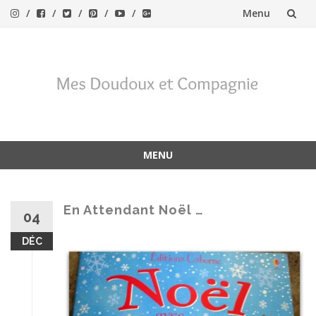
Menu
Aller
au
contenu
MENU
Aller
au
contenu
En Attendant Noël …
04
DÉC