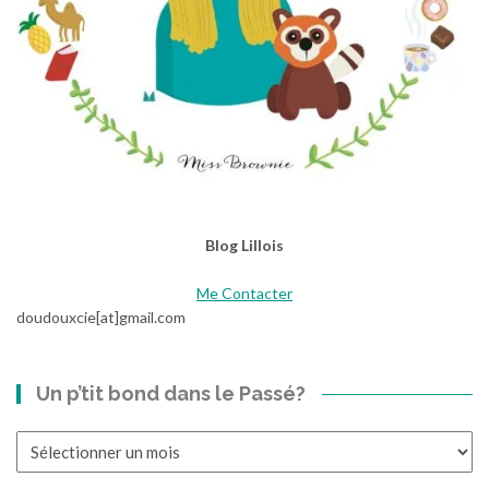
Blog Lillois
Me Contacter
doudouxcie[at]gmail.com
Un p’tit bond dans le Passé?
Un
p’tit