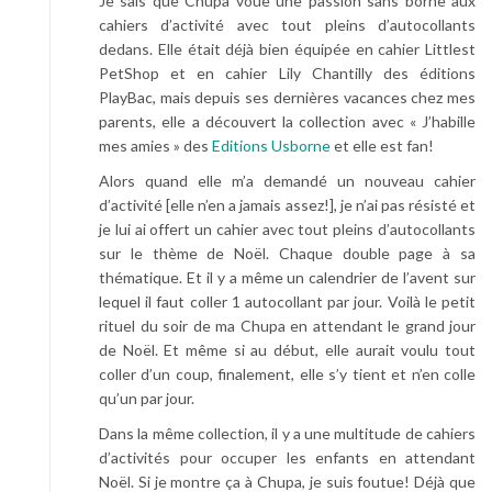
Je sais que Chupa voue une passion sans borne aux
cahiers d’activité avec tout pleins d’autocollants
dedans. Elle était déjà bien équipée en cahier Littlest
PetShop et en cahier Lily Chantilly des éditions
PlayBac, mais depuis ses dernières vacances chez mes
parents, elle a découvert la collection avec « J’habille
mes amies » des
Editions Usborne
et elle est fan!
Alors quand elle m’a demandé un nouveau cahier
d’activité [elle n’en a jamais assez!], je n’ai pas résisté et
je lui ai offert un cahier avec tout pleins d’autocollants
sur le thème de Noël. Chaque double page à sa
thématique. Et il y a même un calendrier de l’avent sur
lequel il faut coller 1 autocollant par jour. Voilà le petit
rituel du soir de ma Chupa en attendant le grand jour
de Noël. Et même si au début, elle aurait voulu tout
coller d’un coup, finalement, elle s’y tient et n’en colle
qu’un par jour.
Dans la même collection, il y a une multitude de cahiers
d’activités pour occuper les enfants en attendant
Noël. Si je montre ça à Chupa, je suis foutue! Déjà que