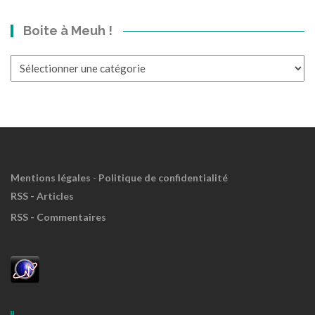
bond
dans
Boite à Meuh !
le
Passé?
Boite
à
Meuh
!
Mentions légales
-
Politique de confidentialité
RSS - Articles
RSS - Commentaires