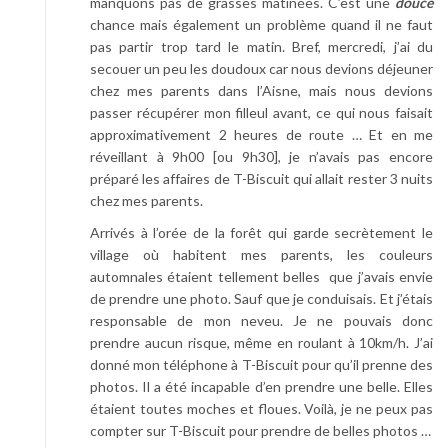
manquons pas de grasses matinées. C’est une
douce
chance mais également un problème quand il ne faut
pas partir trop tard le matin. Bref, mercredi, j’ai du
secouer un peu les doudoux car nous devions déjeuner
chez mes parents dans l’Aisne, mais nous devions
passer récupérer mon filleul avant, ce qui nous faisait
approximativement 2 heures de route … Et en me
réveillant à 9h00 [ou 9h30], je n’avais pas encore
préparé les affaires de T-Biscuit qui allait rester 3 nuits
chez mes parents.
Arrivés à l’orée de la forêt qui garde secrètement le
village où habitent mes parents, les couleurs
automnales étaient tellement belles que j’avais envie
de prendre une photo. Sauf que je conduisais. Et j’étais
responsable de mon neveu. Je ne pouvais donc
prendre aucun risque, même en roulant à 10km/h. J’ai
donné mon téléphone à T-Biscuit pour qu’il prenne des
photos. Il a été incapable d’en prendre une belle. Elles
étaient toutes moches et floues. Voilà, je ne peux pas
compter sur T-Biscuit pour prendre de belles photos …