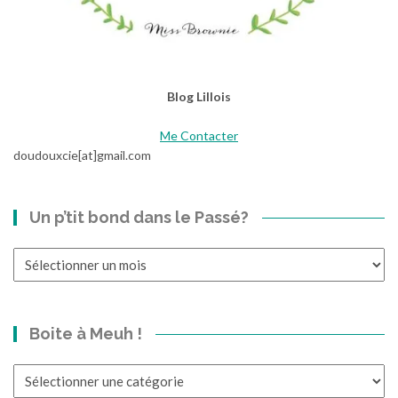
Blog Lillois
Me Contacter
doudouxcie[at]gmail.com
Un p’tit bond dans le Passé?
Un
p’tit
bond
dans
Boite à Meuh !
le
Passé?
Boite
à