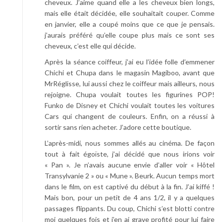
cheveux. J’aime quand elle a les cheveux bien longs,
mais elle était décidée, elle souhaitait couper. Comme
en janvier, elle a coupé moins que ce que je pensais.
j’aurais préféré qu’elle coupe plus mais ce sont ses
cheveux, c’est elle qui décide.
Après la séance coiffeur, j’ai eu l’idée folle d’emmener
Chichi et Chupa dans le magasin Magiboo, avant que
MrRéglisse, lui aussi chez le coiffeur mais ailleurs, nous
rejoigne. Chupa voulait toutes les figurines POP!
Funko de Disney et Chichi voulait toutes les voitures
Cars qui changent de couleurs. Enfin, on a réussi à
sortir sans rien acheter. J’adore cette boutique.
L’après-midi, nous sommes allés au cinéma. De façon
tout à fait égoïste, j’ai décidé que nous irions voir
« Pan ». Je n’avais aucune envie d’aller voir « Hôtel
Transylvanie 2 » ou « Mune ». Beurk. Aucun temps mort
dans le film, on est captivé du début à la fin. J’ai kiffé !
Mais bon, pour un petit de 4 ans 1/2, il y a quelques
passages flippants. Du coup, Chichi s’est blotti contre
moi quelques fois et j’en ai grave profité pour lui faire