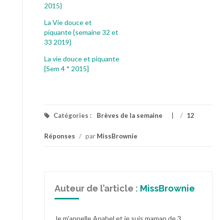
2015}
La Vie douce et
piquante {semaine 32 et
33 2019}
La vie douce et piquante
[Sem 4 * 2015]
Catégories :
Brèves de la semaine
/
12
Réponses
/
par
MissBrownie
Auteur de l’article :
MissBrownie
Je m'appelle Anabel et je suis maman de 3