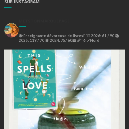
SUR INSTAGRAM
METSTONMARQUEPAGE
🐝
Enseignante dévoreuse de livres🙇🏼‍♀️
2026: 61 / 90 📚
2025: 119 / 70 📘
2024: 75/ 60📖
📏T6
📌Nord