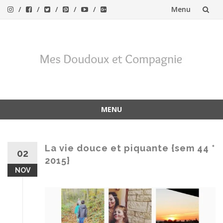
Menu
Aller
au
contenu
MENU
Aller
au
contenu
La vie douce et piquante {sem 44 *
02
2015}
NOV