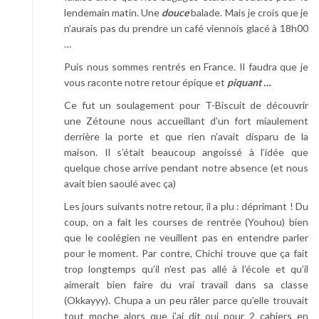
lendemain matin. Une
douce
balade. Mais je crois que je
n’aurais pas du prendre un café viennois glacé à 18h00
…
Puis nous sommes rentrés en France. Il faudra que je
vous raconte notre retour épique et
piquant …
Ce fut un soulagement pour T-Biscuit de découvrir
une Zétoune nous accueillant d’un fort miaulement
derrière la porte et que rien n’avait disparu de la
maison. Il s’était beaucoup angoissé à l’idée que
quelque chose arrive pendant notre absence (et nous
avait bien saoulé avec ça)
Les jours suivants notre retour, il a plu : déprimant ! Du
coup, on a fait les courses de rentrée (Youhou) bien
que le coolégien ne veuillent pas en entendre parler
pour le moment. Par contre, Chichi trouve que ça fait
trop longtemps qu’il n’est pas allé à l’école et qu’il
aimerait bien faire du vrai travail dans sa classe
(Okkayyy). Chupa a un peu râler parce qu’elle trouvait
tout moche alors que j’ai dit oui pour 2 cahiers en