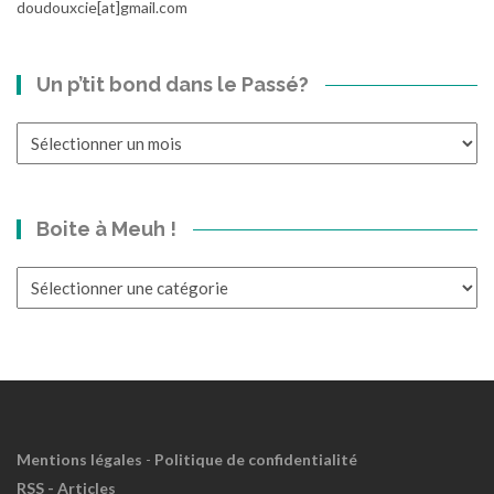
doudouxcie[at]gmail.com
Un p’tit bond dans le Passé?
Un
p’tit
bond
dans
Boite à Meuh !
le
Passé?
Boite
à
Meuh
!
Mentions légales
-
Politique de confidentialité
RSS - Articles