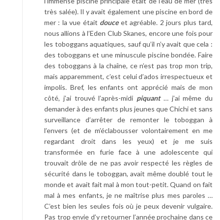
l’immense piscine principale était de l’eau de mer (très
très salée). Il y avait également une piscine en bord de
mer : la vue était
douce
et agréable. 2 jours plus tard,
nous allions à l’Eden Club Skanes, encore une fois pour
les toboggans aquatiques, sauf qu’il n’y avait que cela :
des toboggans et une minuscule piscine bondée. Faire
des toboggans à la chaîne, ce n’est pas trop mon trip,
mais apparemment, c’est celui d’ados irrespectueux et
impolis. Bref, les enfants ont apprécié mais de mon
côté, j’ai trouvé l’après-midi
piquant
… j’ai même du
demander à des enfants plus jeunes que Chichi et sans
surveillance d’arrêter de remonter le toboggan à
l’envers (et de m’éclabousser volontairement en me
regardant droit dans les yeux) et je me suis
transformée en furie face à une adolescente qui
trouvait drôle de ne pas avoir respecté les règles de
sécurité dans le toboggan, avait même doublé tout le
monde et avait fait mal à mon tout-petit. Quand on fait
mal à mes enfants, je ne maîtrise plus mes paroles …
C’est bien les seules fois où je peux devenir vulgaire.
Pas trop envie d’y retourner l’année prochaine dans ce