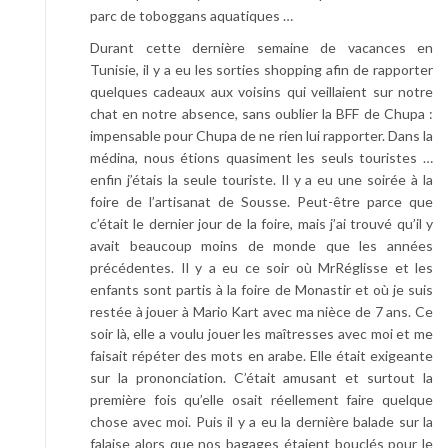
parc de toboggans aquatiques …
Durant cette dernière semaine de vacances en
Tunisie, il y a eu les sorties shopping afin de rapporter
quelques cadeaux aux voisins qui veillaient sur notre
chat en notre absence, sans oublier la BFF de Chupa :
impensable pour Chupa de ne rien lui rapporter. Dans la
médina, nous étions quasiment les seuls touristes …
enfin j’étais la seule touriste. Il y a eu une soirée à la
foire de l’artisanat de Sousse. Peut-être parce que
c’était le dernier jour de la foire, mais j’ai trouvé qu’il y
avait beaucoup moins de monde que les années
précédentes. Il y a eu ce soir où MrRéglisse et les
enfants sont partis à la foire de Monastir et où je suis
restée à jouer à Mario Kart avec ma nièce de 7 ans. Ce
soir là, elle a voulu jouer les maîtresses avec moi et me
faisait répéter des mots en arabe. Elle était exigeante
sur la prononciation. C’était amusant et surtout la
première fois qu’elle osait réellement faire quelque
chose avec moi. Puis il y a eu la dernière balade sur la
falaise alors que nos bagages étaient bouclés pour le