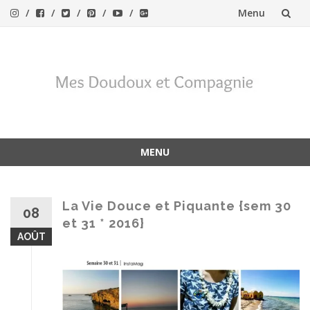
Menu
Aller
au
contenu
MENU
Aller
au
contenu
La Vie Douce et Piquante {sem 30
08
et 31 * 2016}
AOÛT