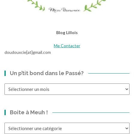
Blog Lillois
Me Contacter
doudouxcie[at]gmail.com
Un p’tit bond dans le Passé?
Un
p’tit
bond
dans
Boite à Meuh !
le
Passé?
Boite
à