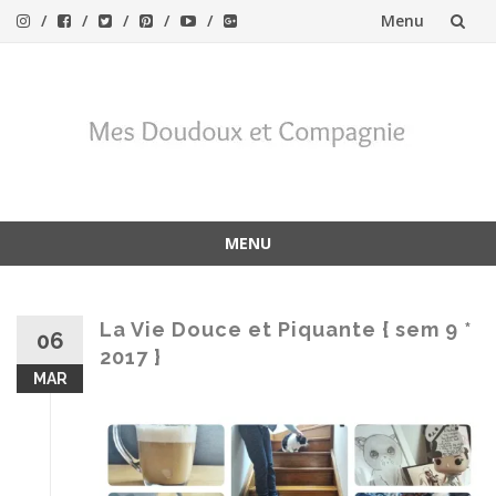
Menu
Aller
au
contenu
MENU
Aller
au
contenu
La Vie Douce et Piquante { sem 9 *
06
2017 }
MAR