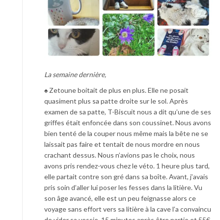
La semaine dernière,
♠ Zetoune boitait de plus en plus. Elle ne posait
quasiment plus sa patte droite sur le sol. Après
examen de sa patte, T-Biscuit nous a dit qu’une de ses
griffes était enfoncée dans son coussinet. Nous avons
bien tenté de la couper nous même mais la bête ne se
laissait pas faire et tentait de nous mordre en nous
crachant dessus. Nous n’avions pas le choix, nous
avons pris rendez-vous chez le véto. 1 heure plus tard,
elle partait contre son gré dans sa boîte. Avant, j’avais
pris soin d’aller lui poser les fesses dans la litière. Vu
son âge avancé, elle est un peu feignasse alors ce
voyage sans effort vers sa litière à la cave l’a convaincu
de vider sa vessie. 15 minutes après être partie et 55€