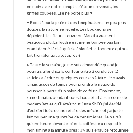
en moins sur notre compte, Zétoune revenait, les
griffes coupées. Elle ne boîte plus ♥
♥ Boosté par la pluie et des températures un peu plus
douces, la nature se réveille. Les bougeons se
déploient, les fleurs s’ouvrent. Mais il a vraiment
beaucoup plu. La foudre est même tombée pas loin
étant donné l’éclair qui m’a ébloui et le tonnerre qui m’a
fait trembler aussitôt après ♠
♠ Toute la semaine, je me suis demandée quand je
pourrais aller chez le coiffeur entre 2 conduites, 2
articles à écrire et quelques courses à faire. Je n’avais
jamais assez de temps pour prendre le risque de
pousser la porte d’un salon de coiffure. Finalement,
samedi matin, pendant que Chupa était à son cours de
modern jazz et qu’il était tout juste 9h00, j’ai décidé
d’oublier l’idée de me refaire des mèches et j’ai juste
fait couper une quinzaine de centimètres. Je n’avais
qu’une heure devant moi et la coiffeuse a respecté
mon timing à la minute près ! J’y suis ensuite retournée