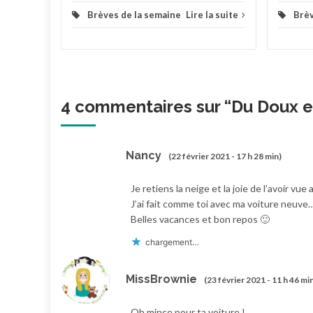
Brèves de la semaine
Lire la suite
Brèv
4 commentaires sur “
Du Doux e
Nancy
(22 février 2021 - 17 h 28 min)
Je retiens la neige et la joie de l’avoir v
J’ai fait comme toi avec ma voiture neuve
Belles vacances et bon repos 🙂
chargement…
MissBrownie
(23 février 2021 - 11 h 46 mi
Oh mince pour ta voiture !