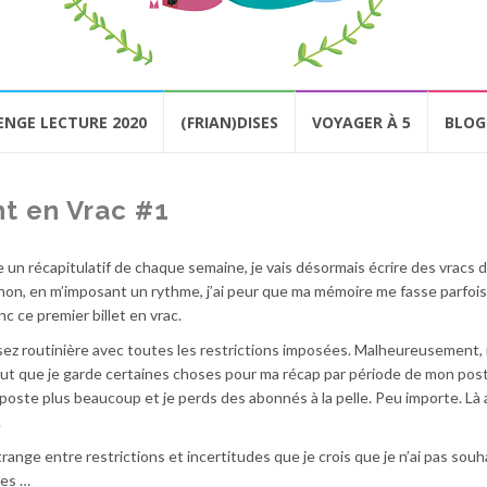
ENGE LECTURE 2020
(FRIAN)DISES
VOYAGER À 5
BLOG
t en Vrac #1
 un récapitulatif de chaque semaine, je vais désormais écrire des vracs 
inon, en m’imposant un rythme, j’ai peur que ma mémoire me fasse parfoi
c ce premier billet en vrac.
 routinière avec toutes les restrictions imposées. Malheureusement, il
out que je garde certaines choses pour ma récap par période de mon pos
oste plus beaucoup et je perds des abonnés à la pelle. Peu importe. Là a
.
nge entre restrictions et incertitudes que je crois que je n’ai pas souh
nes …