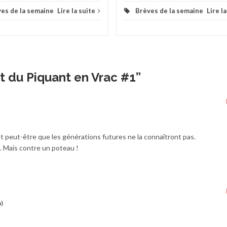
es de la semaine
Lire la suite
Brèves de la semaine
Lire l
t du Piquant en Vrac #1
”
ue at peut-être que les générations futures ne la connaîtront pas.
… Mais contre un poteau !
n)