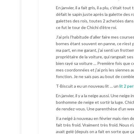
En janvier, il a fait gris, il a plu, c’étai
défait le sapin juste après la galette des
galettes des rois, toutes 2 achetées dans
ce fut le tour de Chichi d’être roi.
J’ai pris l’habitude d’aller faire mes cour
bornes étant souvent en panne, ce n’est p
ma part, en me garant, j’ai senti un frotteme
propriétaire de la voiture, qui rangeait se
bien rayé sa voiture … Première fois que cel
mes coordonnées et j’ai pris les siennes a
fonction. Je ne sais pas au bout de combi
T-Biscuit a eu un nouveau lit … un
lit 2 p
En janvier, il y a la neige aussi. Une neige
bonhomme de neige et sortir la luge. Chic
de rendez-vous. Une parenthèse d’un week-
Il a neigé à nouveau en février mais rien d
fait très froid. Vraiment très froid. Nous
avait gelé (depuis on a fait en sorte que ça 