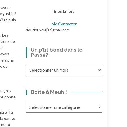
us avons
Blog Lillois
 dégusté 2
mière puis
Me Contacter
doudouxcie[at]gmail.com
. Les
isions de
 La
Un p’tit bond dans le
’avais
Passé?
me a pris
re de
Un
p’tit
bond
dans
un gros
Boite à Meuh !
le
tre donné
Passé?
Boite
à
re, il a
Meuh
 du garage
!
e moral