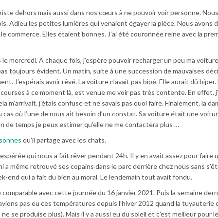
t tout triste dehors mais aussi dans nos cœurs à ne pouvoir voir personne. No
 rois. Adieu les petites lumières qui venaient égayer la pièce. Nous avons
 le commerce. Elles étaient bonnes. J’ai été couronnée reine avec la pre
ses le mercredi. A chaque fois, j’espère pouvoir recharger un peu ma voiture
as toujours évident. Un matin, suite à une succession de mauvaises déc
nt. J’espérais avoir rêvé. La voiture n’avait pas bipé. Elle aurait dû biper.
s courses à ce moment là, est venue me voir pas très contente. En effet, j
a m’arrivait. j’étais confuse et ne savais pas quoi faire. Finalement, la da
u cas où l’une de nous ait besoin d’un constat. Sa voiture était une voitu
en de temps je peux estimer qu’elle ne me contactera plus …
ersonnes
qu’il partage avec les chats.
 inespérée qui nous a fait rêver pendant 24h. Il y en avait assez pour faire 
hi a même retrouvé ses copains dans le parc derrière chez nous sans s’ê
end qui a fait du bien au moral. Le lendemain tout avait fondu.
e comparable avec cette journée du 16 janvier 2021. Puis la semaine derniè
 n’avions pas eu ces températures depuis l’hiver 2012 quand la tuyauterie
ne se produise plus). Mais il y a aussi eu du soleil et c’est meilleur pour l