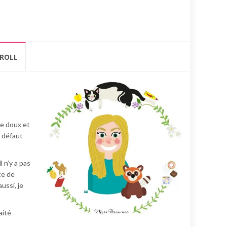
ROLL
de doux et
s défaut
 n’y a pas
te de
ussi, je
aité