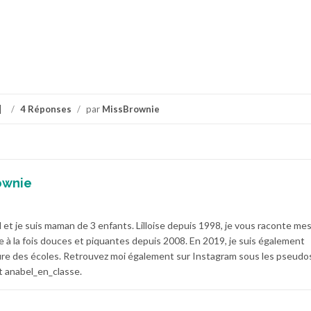
/
4 Réponses
/
par
MissBrownie
ownie
 et je suis maman de 3 enfants. Lilloise depuis 1998, je vous raconte me
e à la fois douces et piquantes depuis 2008. En 2019, je suis également
e des écoles. Retrouvez moi également sur Instagram sous les pseudo
 anabel_en_classe.