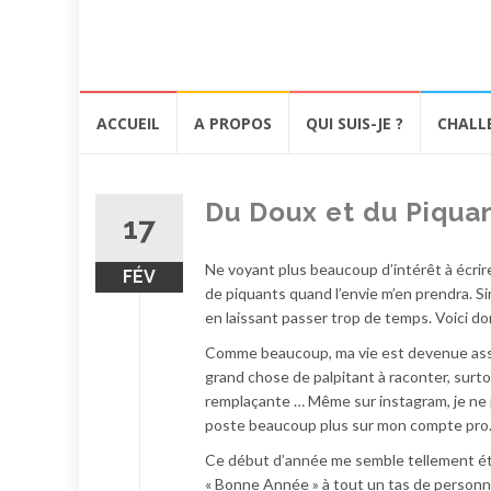
Aller
ACCUEIL
A PROPOS
QUI SUIS-JE ?
CHALL
au
contenu
Du Doux et du Piquan
17
Ne voyant plus beaucoup d’intérêt à écrire
FÉV
de piquants quand l’envie m’en prendra. S
en laissant passer trop de temps. Voici don
Comme beaucoup, ma vie est devenue assez
grand chose de palpitant à raconter, surt
remplaçante … Même sur instagram, je ne p
poste beaucoup plus sur mon compte pro
Ce début d’année me semble tellement étra
« Bonne Année » à tout un tas de person