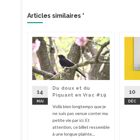
Articles similaires '
c #15
uant.
peu
trarie. A
u mal à
Du doux et du
14
10
Piquant en Vrac #19
MAI
DÉC
la suite
Voilà bien longtemps que je
ne suis pas venue conter ma
petite vie par ici. Et
attention, ce billet ressemble
à une longue plainte...