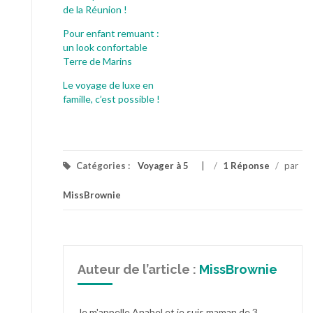
de la Réunion !
Pour enfant remuant :
un look confortable
Terre de Marins
Le voyage de luxe en
famille, c’est possible !
Catégories :
Voyager à 5
/
1 Réponse
/
par
MissBrownie
Auteur de l’article :
MissBrownie
Je m'appelle Anabel et je suis maman de 3