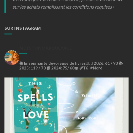
sur les achats remplissant les conditions requises»
SUR INSTAGRAM
METSTONMARQUEPAGE
🐝
Enseignante dévoreuse de livres🙇🏼‍♀️
2026: 61 / 90 📚
2025: 119 / 70 📘
2024: 75/ 60📖
📏T6
📌Nord