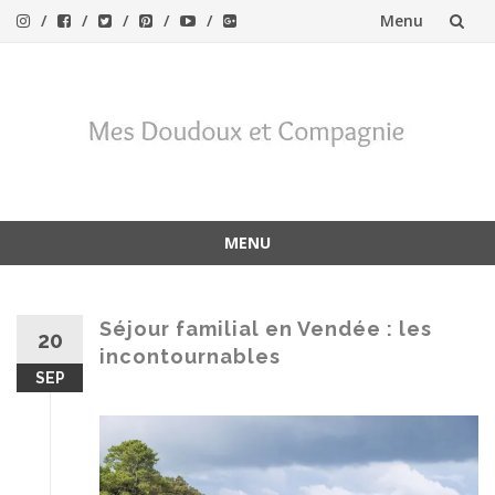
Menu
Aller
au
contenu
MENU
Aller
au
contenu
Séjour familial en Vendée : les
20
incontournables
SEP