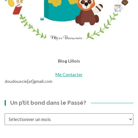
Blog Lillois
Me Contacter
doudouxcie[at]gmail.com
Un p’tit bond dans le Passé?
Un
p’tit
bond
dans