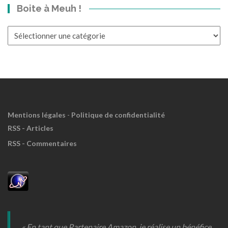
Boite à Meuh !
le
Passé?
Boite
à
Meuh
!
Mentions légales
-
Politique de confidentialité
RSS - Articles
RSS - Commentaires
« En tant que Partenaire Amazon, je réalise un bénéfice