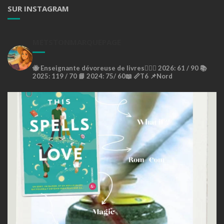
SUR INSTAGRAM
METSTONMARQUEPAGE
🐝
Enseignante dévoreuse de livres🙇🏼‍♀️
2026: 61 / 90 📚
2025: 119 / 70 📘
2024: 75/ 60📖
📏T6
📌Nord