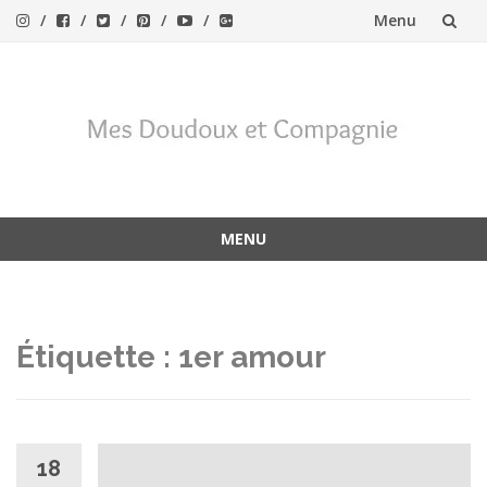
Menu
Aller
au
contenu
MENU
Aller
au
contenu
Étiquette :
1er amour
18