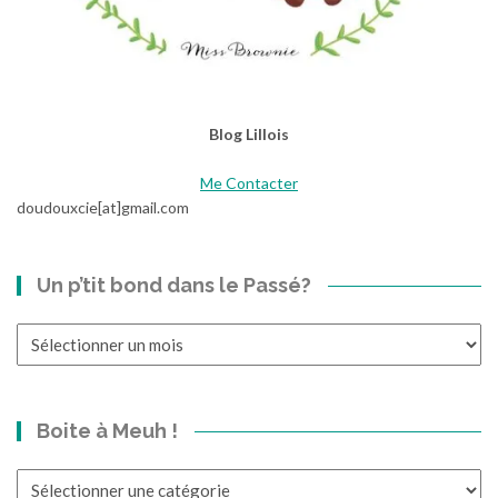
Blog Lillois
Me Contacter
doudouxcie[at]gmail.com
Un p’tit bond dans le Passé?
Un
p’tit
bond
dans
Boite à Meuh !
le
Passé?
Boite