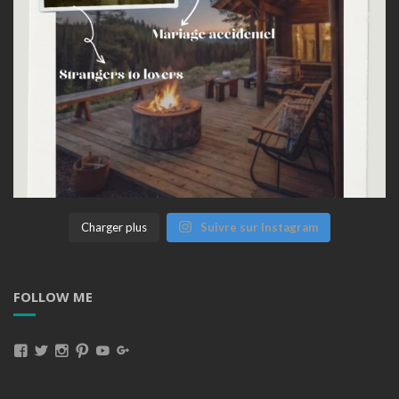
Charger plus
Suivre sur Instagram
FOLLOW ME
Voir
Voir
Voir
Voir
Voir
Voir
Le
Le
Le
Le
Le
Le