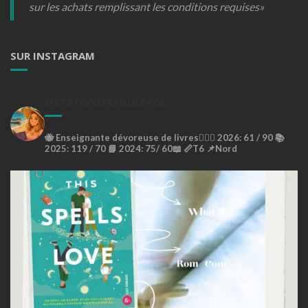
sur les achats remplissant les conditions requises»
SUR INSTAGRAM
METSTONMARQUEPAGE
🐝
Enseignante dévoreuse de livres🙇🏼‍♀️
2026: 61 / 90 📚
2025: 119 / 70 📘
2024: 75/ 60📖
📏T6
📌Nord