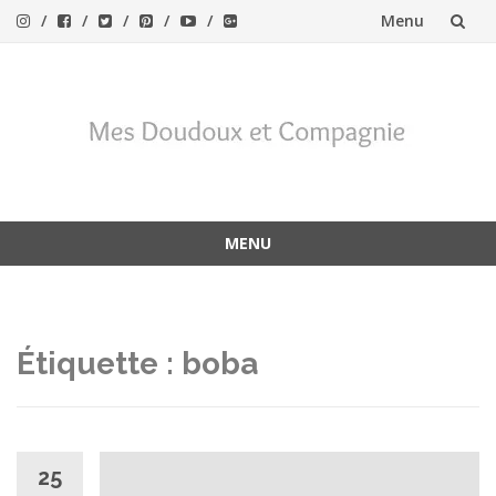
Menu
Aller
au
contenu
MENU
Aller
au
contenu
Étiquette :
boba
25