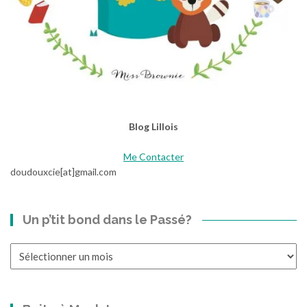
Blog Lillois
Me Contacter
doudouxcie[at]gmail.com
Un p’tit bond dans le Passé?
Un
p’tit
bond
dans