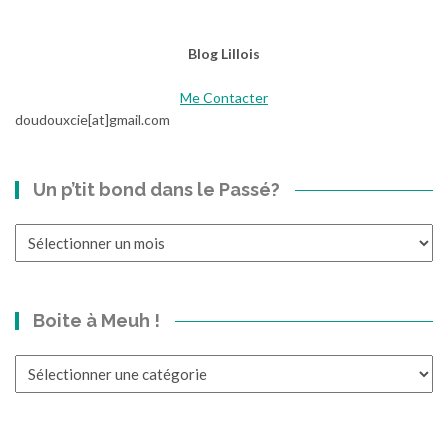
Blog Lillois
Me Contacter
doudouxcie[at]gmail.com
Un p’tit bond dans le Passé?
Un
p’tit
bond
dans
Boite à Meuh !
le
Passé?
Boite
à
Meuh
!