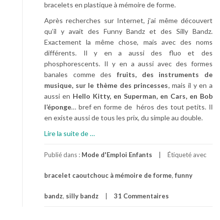
bracelets en plastique à mémoire de forme.
Après recherches sur Internet, j’ai même découvert
qu’il y avait des Funny Bandz et des Silly Bandz.
Exactement la même chose, mais avec des noms
différents. Il y en a aussi des fluo et des
phosphorescents. Il y en a aussi avec des formes
banales comme des
fruits, des instruments de
musique, sur le thème des princesses
, mais il y en a
aussi en
Hello Kitty, en Superman, en Cars, en Bob
l’éponge
… bref en forme de héros des tout petits. Il
en existe aussi de tous les prix, du simple au double.
à
Lire la suite de
…
p
r
Publié dans :
Mode d'Emploi Enfants
Étiqueté avec
o
bracelet caoutchouc à mémoire de forme
,
funny
p
o
bandz
,
silly bandz
31 Commentaires
s
L
a