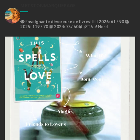
METSTONMARQUEPAGE
🐝
Enseignante dévoreuse de livres🙇🏼‍♀️
2026: 61 / 90 📚
2025: 119 / 70 📘
2024: 75/ 60📖
📏T6
📌Nord