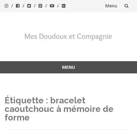
Menu
Aller
au
contenu
MENU
Aller
au
contenu
Étiquette :
bracelet
caoutchouc à mémoire de
forme