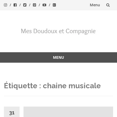
Menu
Aller
au
contenu
MENU
Aller
au
contenu
Étiquette :
chaine musicale
31