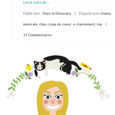
à
Lire la suite de
…
p
r
Publié dans :
Dans le Désordre
Étiqueté avec
chaine
o
musicale
,
clips
,
coup de coeur
,
e-classement
,
top
p
o
11 Commentaires
s
C
’
e
s
t
m
a
C
h
a
n
s
o
n