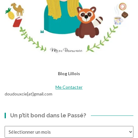
P
r
é
f
é
r
é
e
!
Blog Lillois
Me Contacter
doudouxcie[at]gmail.com
Un p’tit bond dans le Passé?
Un
p’tit