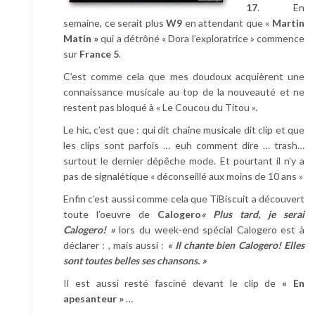
17
. En
semaine, ce serait plus
W9
en attendant que «
Martin
Matin »
qui a détrôné « Dora l’exploratrice » commence
sur
France 5
.
C’est comme cela que mes doudoux acquièrent une
connaissance musicale au top de la nouveauté et ne
restent pas bloqué à « Le Coucou du Titou ».
Le hic, c’est que : qui dit chaîne musicale dit clip et que
les clips sont parfois … euh comment dire … trash…
surtout le dernier dépêche mode. Et pourtant il n’y a
pas de signalétique « déconseillé aux moins de 10 ans »
Enfin c’est aussi comme cela que TiBiscuit a découvert
toute l’oeuvre de
Calogero
« Plus tard, je serai
Calogero! »
lors du week-end spécial Calogero est à
déclarer : , mais aussi :
« Il chante bien Calogero! Elles
sont toutes belles ses chansons. »
Il est aussi resté fasciné devant le clip de
« En
apesanteur »
…