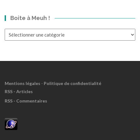
bond
dans
Boite à Meuh !
le
Passé?
Boite
à
Meuh
!
Mentions légales
-
Politique de confidentialité
RSS - Articles
RSS - Commentaires