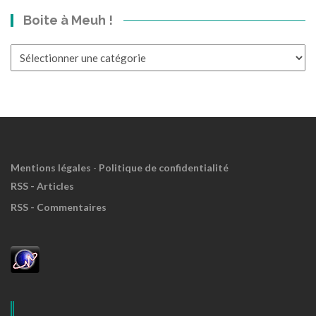
dans
Boite à Meuh !
le
Passé?
Boite
à
Meuh
!
Mentions légales
-
Politique de confidentialité
RSS - Articles
RSS - Commentaires