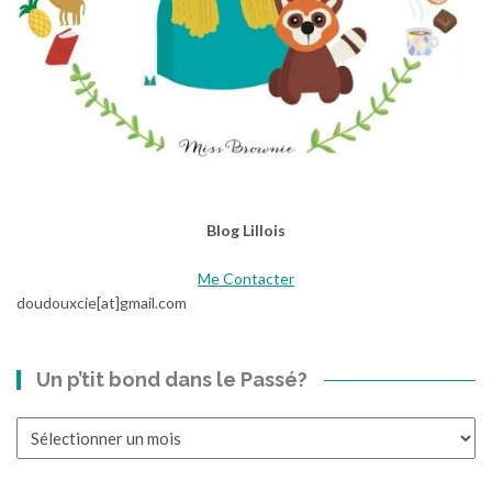
Blog Lillois
Me Contacter
doudouxcie[at]gmail.com
Un p’tit bond dans le Passé?
Un
p’tit
bond