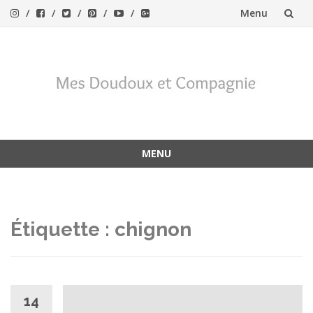
Menu
Aller
au
contenu
MENU
Aller
au
contenu
Étiquette :
chignon
14