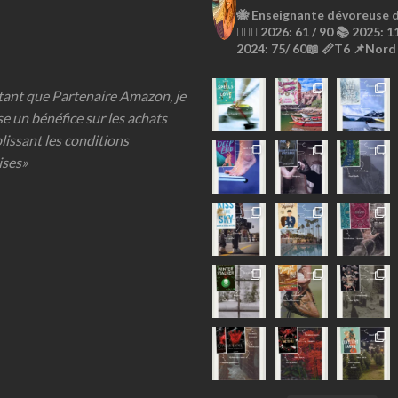
🐝
Enseignante dévoreuse de
🙇🏼‍♀️
2026: 61 / 90 📚
2025: 11
2024: 75/ 60📖
📏T6
📌Nord
 tant que Partenaire Amazon, je
se un bénéfice sur les achats
lissant les conditions
ises»