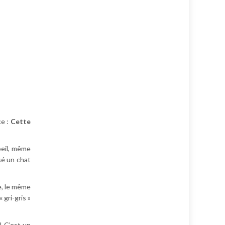
ce :
Cette
oeil, même
isé un chat
e, le même
 gri-gris »
 ! C’est un