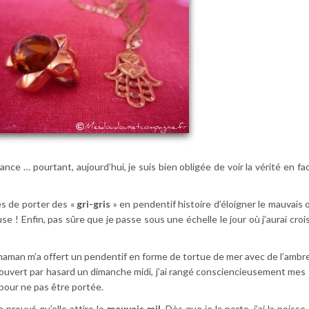
hance … pourtant, aujourd’hui, je suis bien obligée de voir la vérité en fa
es de porter des «
gri-gris
» en pendentif histoire d’éloigner le mauvais 
se ! Enfin, pas sûre que je passe sous une échelle le jour où j’aurai cro
maman m’a offert un pendentif en forme de tortue de mer avec de l’ambr
écouvert par hasard un dimanche midi, j’ai rangé consciencieusement mes «
e pour ne pas être portée.
 prouvé qu’elle attire le
mauvais œil
. Dès que je la porte, j’ai la poisse