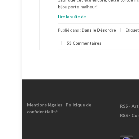
bijou porte-malheur!
à
Lire la suite de
…
p
r
Publié dans :
Dans le Désordre
Étique
o
53 Commentaires
p
o
s
S
o
u
s
D
e
Mentions légales
-
Politique de
s
RSS - Art
confidentialité
A
RSS - Co
p
p
a