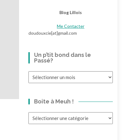
Blog Lillois
Me Contacter
doudouxcie[at]gmail.com
Un p’tit bond dans le
Passé?
Un
p’tit
bond
dans
Boite à Meuh !
le
Passé?
Boite
à
Meuh
!