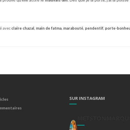
té avec
claire chazal
,
main de fatma
,
marabouté
,
pendentif
,
porte-bonhe
SUR INSTAGRAM
icles
mmentaires
METSTONMARQU