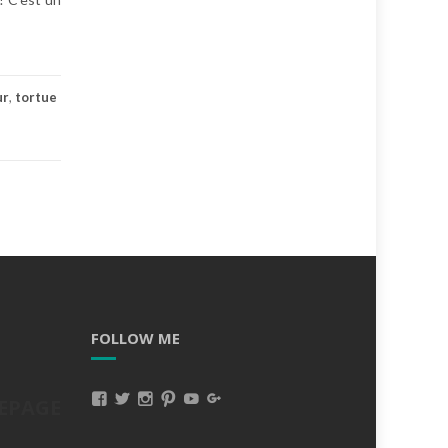
ur
,
tortue
FOLLOW ME
Voir
Voir
Voir
Voir
Voir
Voir
EPAGE
Le
Le
Le
Le
Le
Le