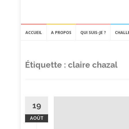
Aller
ACCUEIL
A PROPOS
QUI SUIS-JE ?
CHALL
au
contenu
Étiquette :
claire chazal
19
AOÛT