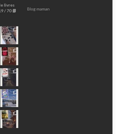
 livres
Profil
Profil
Profil
Profil
Profil
Profil
Blog maman
9 / 70 📘
De
De
De
De
De
De
MissBrownieLeBlog
Missbrownieblog
Missbrownieblog
Missbrownieblog
MissBrownieDoudoux
AnaMissBrownie
Sur
Sur
Sur
Sur
Sur
Sur
Facebook
Twitter
Instagram
Pinterest
YouTube
Google+