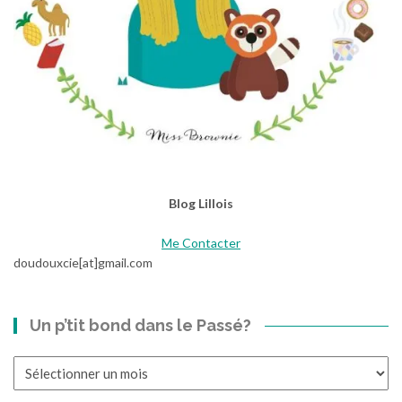
Blog Lillois
Me Contacter
doudouxcie[at]gmail.com
Un p’tit bond dans le Passé?
Un
p’tit