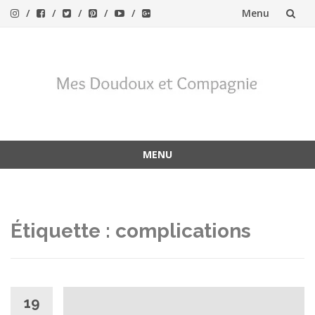
Menu
Aller
au
contenu
MENU
Aller
au
contenu
Étiquette :
complications
19