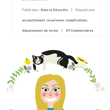
p
r
Publié dans :
Dans le Désordre
Étiqueté avec
o
accouchement
,
cesarienne
,
complications
,
p
o
dépassement de terme
29 Commentaires
s
R
a
Y
o
n
d
e
S
o
L
e
i
l