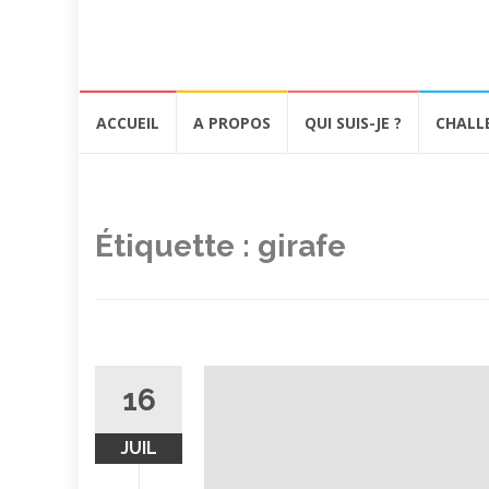
Aller
ACCUEIL
A PROPOS
QUI SUIS-JE ?
CHALL
au
contenu
Étiquette :
girafe
16
JUIL