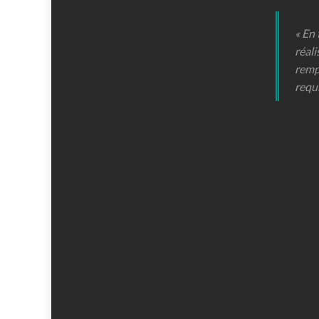
« En
réali
remp
requ