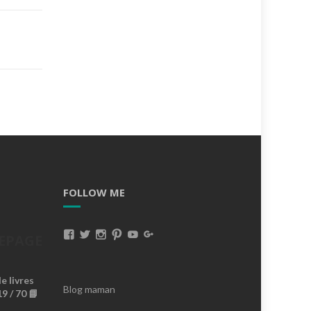
FOLLOW ME
Voir
Voir
Voir
Voir
Voir
Voir
EPAGE
Le
Le
Le
Le
Le
Le
 livres
Profil
Profil
Profil
Profil
Profil
Profil
Blog maman
9 / 70 📘
De
De
De
De
De
De