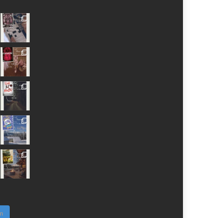
MissBrownieLeBlog
Missbrownieblog
Missbrownieblog
Missbrownieblog
MissBrownieDoudoux
AnaMissBrownie
Sur
Sur
Sur
Sur
Sur
Sur
Facebook
Twitter
Instagram
Pinterest
YouTube
Google+
m