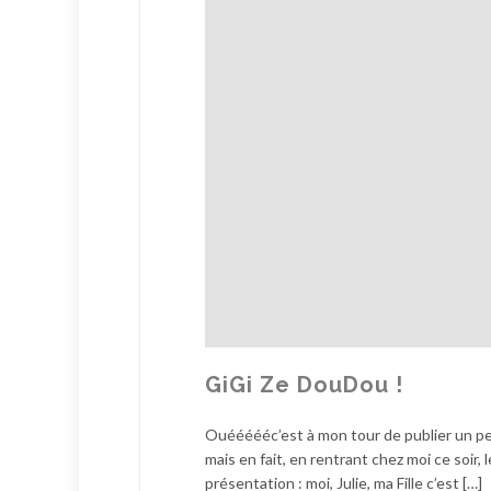
GiGi Ze DouDou !
Ouéééééc’est à mon tour de publier un pet
mais en fait, en rentrant chez moi ce soir,
présentation : moi, Julie, ma Fille c’est […]