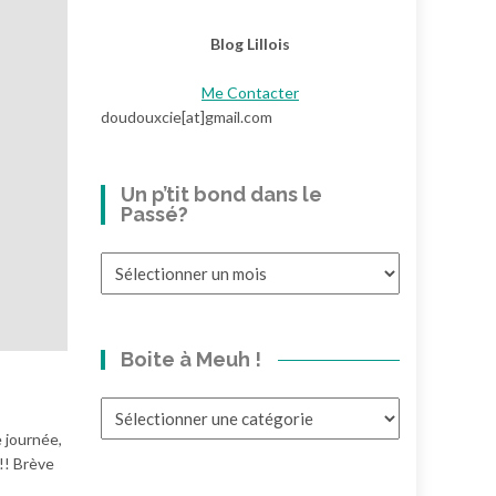
Blog Lillois
Me Contacter
doudouxcie[at]gmail.com
Un p’tit bond dans le
Passé?
Un
p’tit
bond
dans
Boite à Meuh !
le
Passé?
Boite
à
 journée,
Meuh
!!! Brève
!