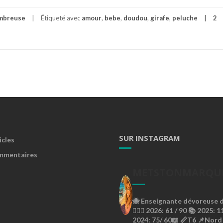
ombreuse
Étiqueté avec
amour
,
bebe
,
doudou
,
girafe
,
peluche
2
SUR INSTAGRAM
icles
mmentaires
METSTONMARQU
🐝
Enseignante dévoreuse de
🙇🏼‍♀️
2026: 61 / 90 📚
2025: 11
2024: 75/ 60📖
📏T6
📌Nord