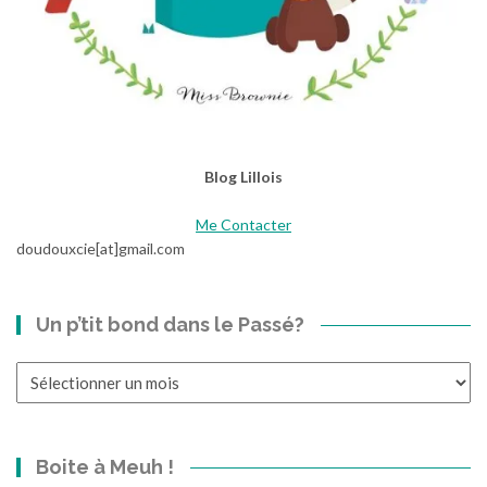
Blog Lillois
Me Contacter
doudouxcie[at]gmail.com
Un p’tit bond dans le Passé?
Un
p’tit
bond
dans
Boite à Meuh !
le