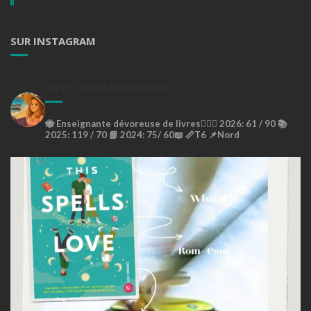
SUR INSTAGRAM
METSTONMARQUEPAGE
🐝
Enseignante dévoreuse de livres🙇🏼‍♀️
2026: 61 / 90 📚
2025: 119 / 70 📘
2024: 75/ 60📖
📏T6
📌Nord