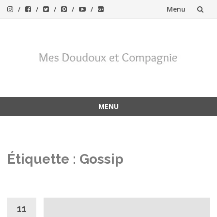
Menu
Aller
au
contenu
MENU
Aller
au
contenu
Étiquette :
Gossip
11