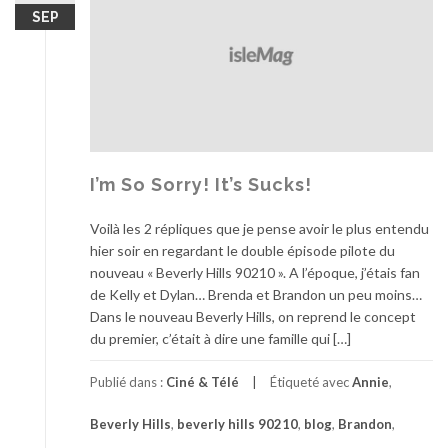
SEP
I’m So Sorry! It’s Sucks!
Voilà les 2 répliques que je pense avoir le plus entendu
hier soir en regardant le double épisode pilote du
nouveau « Beverly Hills 90210 ». A l’époque, j’étais fan
de Kelly et Dylan… Brenda et Brandon un peu moins…
Dans le nouveau Beverly Hills, on reprend le concept
du premier, c’était à dire une famille qui […]
Publié dans :
Ciné & Télé
Étiqueté avec
Annie
,
Beverly Hills
,
beverly hills 90210
,
blog
,
Brandon
,