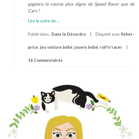
gagnera la course plus digne de Speed Racer que de
Cars ?
à
Lire la suite de
…
p
r
Publié dans :
Dans le Désordre
Étiqueté avec
fisher-
o
price
,
jeu voiture bébé
,
jouets bébé
,
roll'n'racer
p
o
16 Commentaires
s
H
y
p
n
o
t
i
s
e
u
r