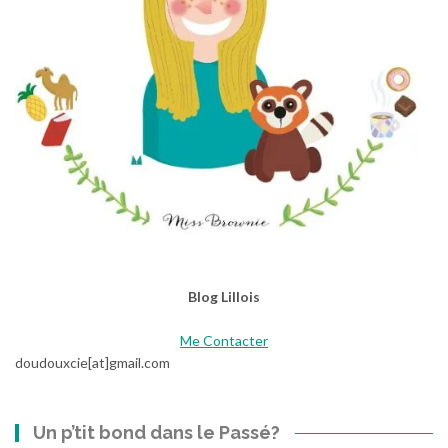
d
e
B
é
b
é
Blog Lillois
Me Contacter
doudouxcie[at]gmail.com
Un p’tit bond dans le Passé?