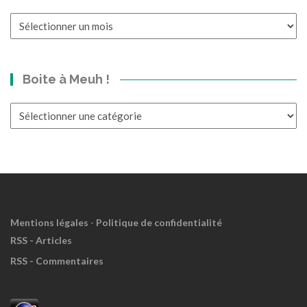
Un
p’tit
bond
dans
Boite à Meuh !
le
Passé?
Boite
à
Meuh
!
Mentions légales
-
Politique de confidentialité
RSS - Articles
RSS - Commentaires