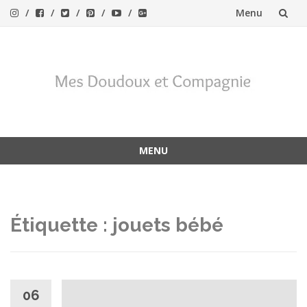
Menu
Aller
au
contenu
MENU
Aller
au
contenu
Étiquette :
jouets bébé
06