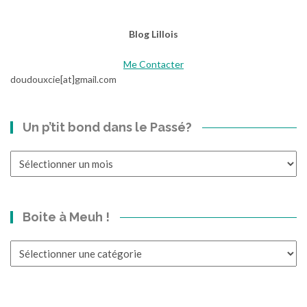
e
#
Blog Lillois
6
Me Contacter
doudouxcie[at]gmail.com
Un p’tit bond dans le Passé?
Un
p’tit
bond
dans
Boite à Meuh !
le
Passé?
Boite
à
Meuh
!