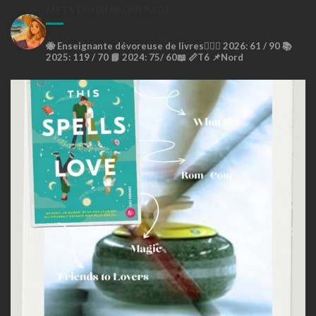
METSTONMARQUEPAGE
🐝
Enseignante dévoreuse de livres🙇🏼‍♀️
2026: 61 / 90 📚
2025: 119 / 70 📘
2024: 75/ 60📖
📏T6
📌Nord