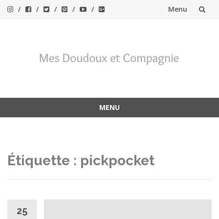
Menu
Aller
au
contenu
MENU
Aller
au
contenu
Étiquette :
pickpocket
25