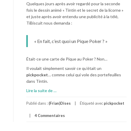
Quelques jours après avoir regardé pour la seconde
fois le dessin animé « Tintin et le secret de la licorne »
et juste après avoir entendu une publicité à la télé,
TiBiscuit nous demanda :
« En fait, c’est quoi un Pique Poker ? »
Était-ce une carte de Pique au Poker ? Non…
Il voulait simplement savoir ce qu’était un
pickpocket
… comme celui qui vole des portefeuilles
dans Tintin.
à
Lire la suite de
…
p
r
Publié dans :
(Frian)Dises
Étiqueté avec
pickpocket
o
4 Commentaires
p
o
s