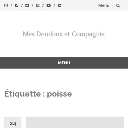
Menu
Aller
au
contenu
MENU
Aller
au
contenu
Étiquette :
poisse
24