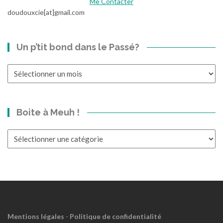
Me Contacter
doudouxcie[at]gmail.com
Un p’tit bond dans le Passé?
Un
p’tit
bond
dans
Boite à Meuh !
le
Passé?
Boite
à
Meuh
!
Mentions légales
-
Politique de confidentialité