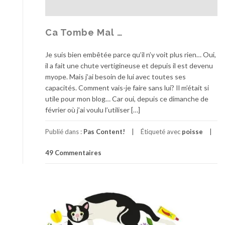
a
i
n
Ca Tombe Mal …
e
s
Je suis bien embêtée parce qu’il n’y voit plus rien… Oui,
C
il a fait une chute vertigineuse et depuis il est devenu
o
myope. Mais j’ai besoin de lui avec toutes ses
m
capacités. Comment vais-je faire sans lui? Il m’était si
m
utile pour mon blog… Car oui, depuis ce dimanche de
e
février où j’ai voulu l’utiliser […]
C
a
Publié dans :
Pas Content!
Étiqueté avec
poisse
…
49 Commentaires