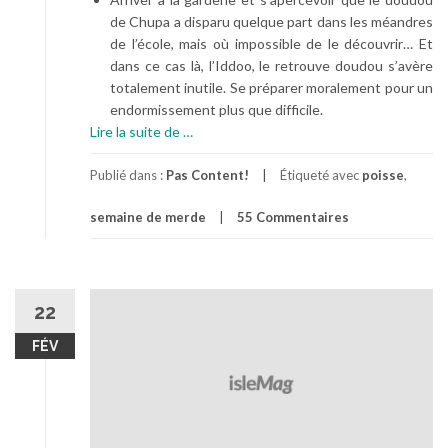
de Chupa a disparu quelque part dans les méandres
de l’école, mais où impossible de le découvrir… Et
dans ce cas là, l’Iddoo, le retrouve doudou s’avère
totalement inutile. Se préparer moralement pour un
endormissement plus que difficile.
à
Lire la suite de
…
p
r
Publié dans :
Pas Content!
Étiqueté avec
poisse
,
o
semaine de merde
55 Commentaires
p
o
s
Y
a
22
d
FÉV
e
s
S
e
m