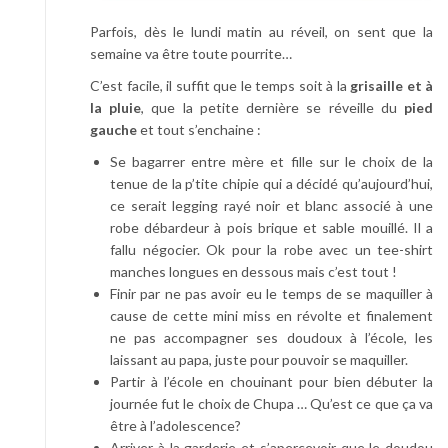
Parfois, dès le lundi matin au réveil, on sent que la
semaine va être toute pourrite…
C’est facile, il suffit que le temps soit à la
grisaille et à
la pluie
, que la petite dernière se réveille du
pied
gauche
et tout s’enchaine :
Se bagarrer entre mère et fille sur le choix de la
tenue de la p’tite chipie qui a décidé qu’aujourd’hui,
ce serait legging rayé noir et blanc associé à une
robe débardeur à pois brique et sable mouillé. Il a
fallu négocier. Ok pour la robe avec un tee-shirt
manches longues en dessous mais c’est tout !
Finir par ne pas avoir eu le temps de se maquiller à
cause de cette mini miss en révolte et finalement
ne pas accompagner ses doudoux à l’école, les
laissant au papa, juste pour pouvoir se maquiller.
Partir à l’école en chouinant pour bien débuter la
journée fut le choix de Chupa … Qu’est ce que ça va
être à l’adolescence?
Arriver à la garderie et s’apercevoir que le doudou