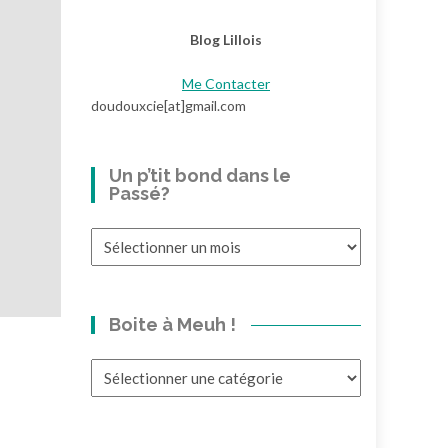
Blog Lillois
Me Contacter
doudouxcie[at]gmail.com
Un p’tit bond dans le
Passé?
Un
p’tit
bond
dans
Boite à Meuh !
le
Passé?
Boite
à
Meuh
!