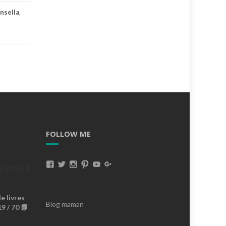
nsella
,
FOLLOW ME
Voir
Voir
Voir
Voir
Voir
Voir
EPAGE
Le
Le
Le
Le
Le
Le
 livres
Profil
Profil
Profil
Profil
Profil
Profil
Blog maman
9 / 70 📘
De
De
De
De
De
De