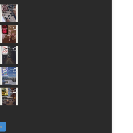
MissBrownieLeBlog
Missbrownieblog
Missbrownieblog
Missbrownieblog
MissBrownieDoudoux
AnaMissBrownie
Sur
Sur
Sur
Sur
Sur
Sur
Facebook
Twitter
Instagram
Pinterest
YouTube
Google+
m