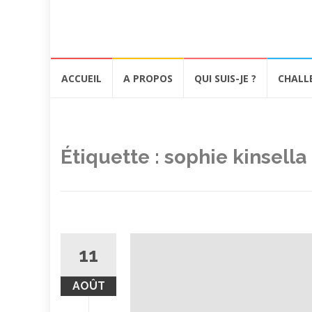
Aller
ACCUEIL
A PROPOS
QUI SUIS-JE ?
CHALL
au
contenu
Étiquette :
sophie kinsella
11
AOÛT