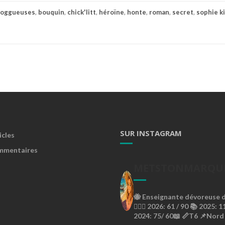
loggueuses
,
bouquin
,
chick'litt
,
héroïne
,
honte
,
roman
,
secret
,
sophie ki
SUR INSTAGRAM
icles
mmentaires
METSTONMARQU
🐝
Enseignante dévoreuse de
🙇🏼‍♀️
2026: 61 / 90 📚
2025: 11
2024: 75/ 60📖
📏T6
📌Nord