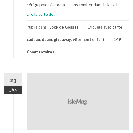
sérigraphies à croquer, sans tomber dans le kitsch.
à
Lire la suite de
…
p
r
Publié dans :
Look de Gosses
Étiqueté avec
carte
o
cadeau
,
dpam
,
giveaway
,
vêtement enfant
149
p
o
Commentaires
s
I
l
e
23
s
t
JAN
T
e
m
p
s
d
e