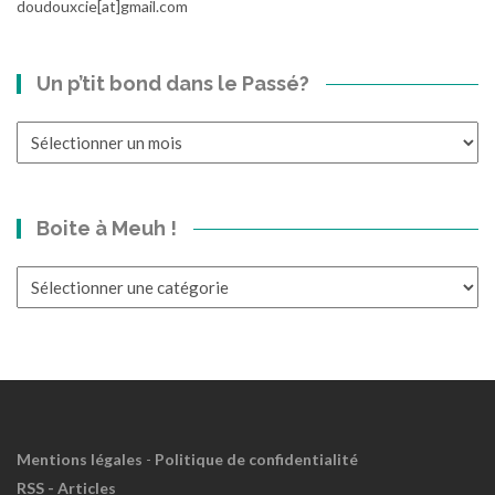
doudouxcie[at]gmail.com
Un p’tit bond dans le Passé?
Un
p’tit
bond
dans
Boite à Meuh !
le
Passé?
Boite
à
Meuh
!
Mentions légales
-
Politique de confidentialité
RSS - Articles