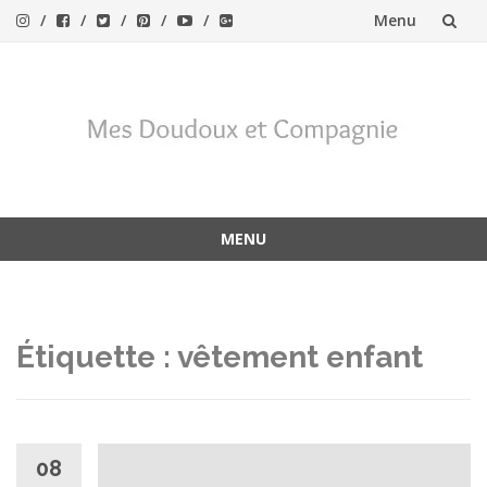
Menu
Aller
au
contenu
MENU
Aller
au
contenu
Étiquette :
vêtement enfant
08