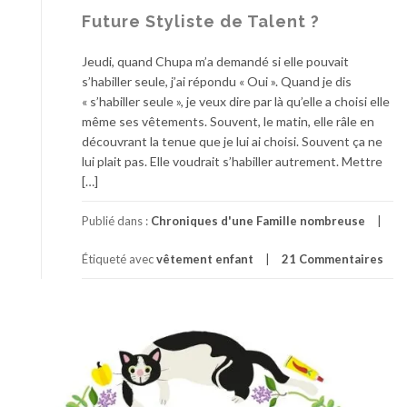
R
Future Styliste de Talent ?
a
c
Jeudi, quand Chupa m’a demandé si elle pouvait
h
s’habiller seule, j’ai répondu « Oui ». Quand je dis
e
« s’habiller seule », je veux dire par là qu’elle a choisi elle
t
même ses vêtements. Souvent, le matin, elle râle en
e
découvrant la tenue que je lui ai choisi. Souvent ça ne
r
lui plait pas. Elle voudrait s’habiller autrement. Mettre
d
[…]
e
s
Publié dans :
Chroniques d'une Famille nombreuse
P
u
Étiqueté avec
vêtement enfant
21 Commentaires
l
l
s
!