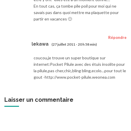
En tout cas, ça tombe pile poil pour moi qui ne
savais pas dans quoi mettre ma plaquette pour
partir en vacances 🙂
Répondre
lekawa
(27 juillet 2011 - 20 h 58 min)
coucou,je trouve un super boutique sur
internet:Pocket Pilule avec des étuis insolite pour
la pilule,pas cher,chic,bling bling,ecolo…pour tout le
gout -http://www.pocket-pilule.weonea.com
Laisser un commentaire