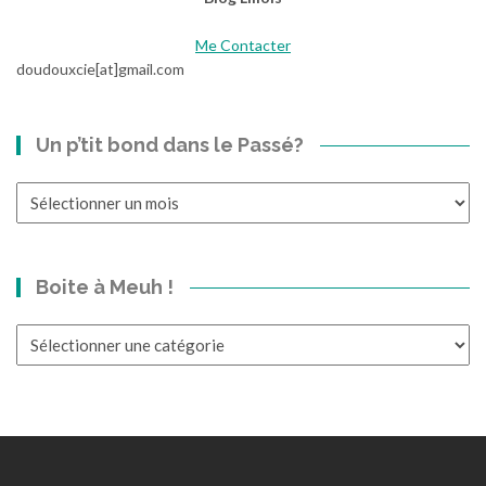
Me Contacter
doudouxcie[at]gmail.com
Un p’tit bond dans le Passé?
Un
p’tit
bond
dans
Boite à Meuh !
le
Passé?
Boite
à
Meuh
!