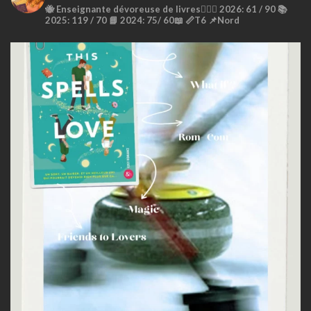
🐝
Enseignante dévoreuse de livres🙇🏼‍♀️
2026: 61 / 90 📚
2025: 119 / 70 📘
2024: 75/ 60📖
📏T6
📌Nord