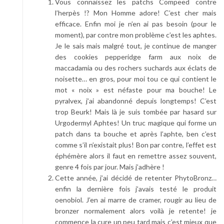
Vous connaissez les patchs Compeed contre
l’herpès !? Mon Homme adore! C’est cher mais
efficace. Enfin moi je n’en ai pas besoin (pour le
moment), par contre mon problème c’est les aphtes.
Je le sais mais malgré tout, je continue de manger
des cookies pepperidge farm aux noix de
maccadamia ou des rochers suchards aux éclats de
noisette… en gros, pour moi tou ce qui contient le
mot « noix » est néfaste pour ma bouche! Le
pyralvex, j’ai abandonné depuis longtemps! C’est
trop Beurk! Mais là je suis tombée par hasard sur
Urgodermyl Aphtes! Un truc magique qui forme un
patch dans ta bouche et après l’aphte, ben c’est
comme s’il n’existait plus! Bon par contre, l’effet est
éphémère alors il faut en remettre assez souvent,
genre 4 fois par jour. Mais j’adhère !
Cette année, j’ai décidé de retenter PhytoBronz…
enfin la dernière fois j’avais testé le produit
oenobiol. J’en ai marre de cramer, rougir au lieu de
bronzer normalement alors voilà je retente! je
commence la cure un peu tard mais c’est mieux que