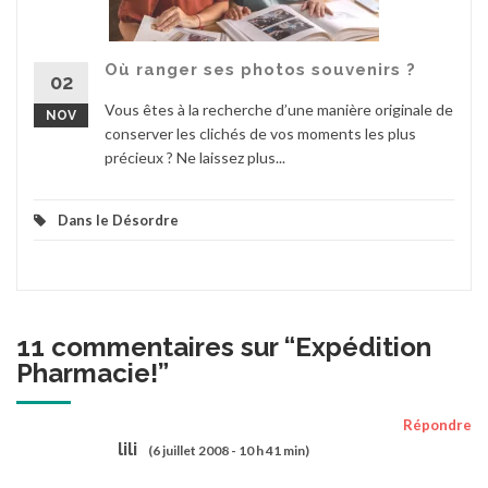
Où ranger ses photos souvenirs ?
02
Vous êtes à la recherche d’une manière originale de
NOV
conserver les clichés de vos moments les plus
précieux ? Ne laissez plus...
Dans le Désordre
11 commentaires sur “
Expédition
Pharmacie!
”
Répondre
lili
(6 juillet 2008 - 10 h 41 min)