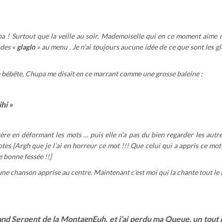
pa ! Surtout que la veille au soir, Mademoiselle qui en ce moment aime m
 des «
glaglo
» au menu . Je n’ai toujours aucune idée de ce que sont les g
e bébête, Chupa me disait en ce marrant comme une grosse baleine :
hi »
rère en déformant les mots … puis elle n’a pas du bien regarder les aut
tes [Argh que je l’ai en horreur ce mot !!! Que celui qui a appris ce mot
e bonne fessée !!]
 une chanson apprise au centre. Maintenant c’est moi qui la chante tout le 
and Serpent de la MontagnEuh, et j’ai perdu ma Queue, un tout p