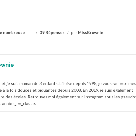
le nombreuse
/
39 Réponses
/
par
MissBrownie
ownie
 et je suis maman de 3 enfants. Lilloise depuis 1998, je vous raconte me
e à la fois douces et piquantes depuis 2008. En 2019, je suis également
e des écoles. Retrouvez moi également sur Instagram sous les pseudo
 anabel_en_classe.