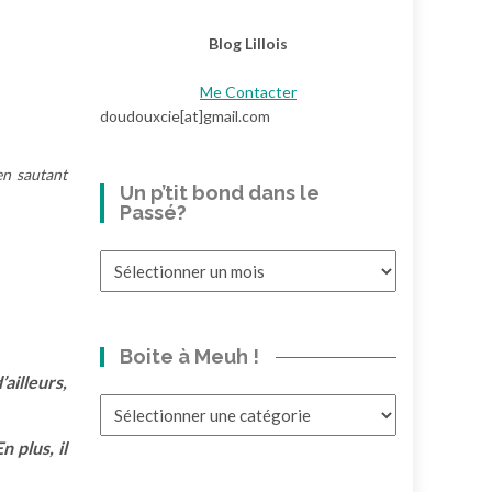
Blog Lillois
Me Contacter
doudouxcie[at]gmail.com
en sautant
Un p’tit bond dans le
Passé?
Un
p’tit
bond
dans
Boite à Meuh !
le
’ailleurs,
Passé?
Boite
à
n plus, il
Meuh
!