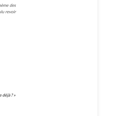
thème des
lu revoir
 déjà ? »