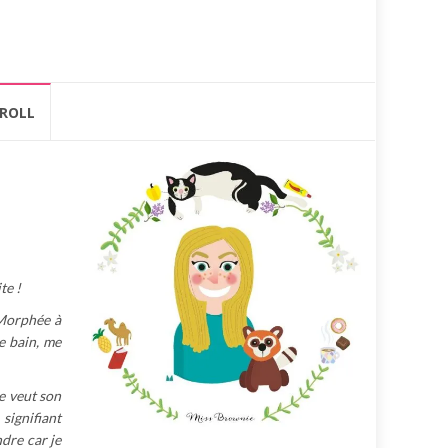
ROLL
te !
 Morphée à
de bain, me
le veut son
gnifiant
ndre car je