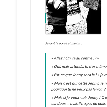
devant la porte et me dit :
« Allez ! On va au centre !? »
« Oui, mais attends, tu n’es même 
« Est-ce que Jenny sera là ? » [ave
« Mais c’est qui cette Jenny, je ne
pourquoi tu ne veux pas la voir ? 
« Mais si je veux voir Jenny ! C’es
est doux … mais il n’a pas de poils 