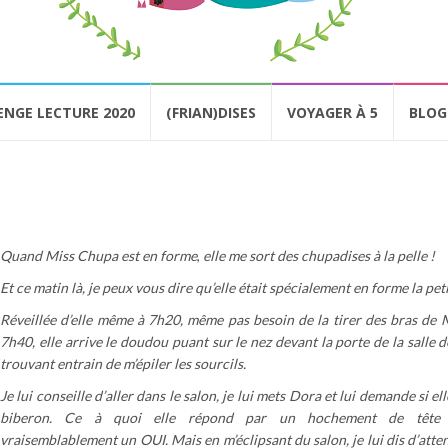
ENGE LECTURE 2020
(FRIAN)DISES
VOYAGER À 5
BLOG
Quand Miss Chupa est en forme
,
elle me sort des chupadises à la pelle !
Et ce matin là, je peux vous dire qu’elle était spécialement en forme la peti
Réveillée d’elle même à 7h20, même pas besoin de la tirer des bras de
7h40, elle arrive le doudou puant sur le nez devant la porte de la salle 
trouvant entrain de m’épiler les sourcils.
Je lui conseille d’aller dans le salon, je lui mets Dora et lui demande si el
biberon. Ce à quoi elle répond par un hochement de tête si
vraisemblablement un OUI. Mais en m’éclipsant du salon, je lui dis d’atte