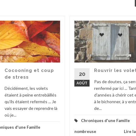
Cocooning et coup
Rouvrir les vole
20
de stress
Pas de doutes, ça sent
AOÛT
Décidément, les volets
renfermé par ici ... Tan
étaient à peine entrebâillés
d'années à chérir cet 
qu'ils étaient refermés ... Je
à le bichonner, à y en
vais essayer de reprendre là
de...
où je...
Chroniques d'une Famille
niques d'une Famille
nombreuse
Lire l