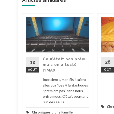
ching
vrier
gardé de
a
anvier,
Ce n’était pas prévu
m",
12
28
mais on a testé
AOÛT
l’IMAX
OCT
Impatients, mes fils étaient
allés voir "Les 4 fantastiques
la suite
: premiers pas" sans nous,
entre mecs. C'était pourtant
l'un des seuls...
Chro
Chroniques d'une Famille