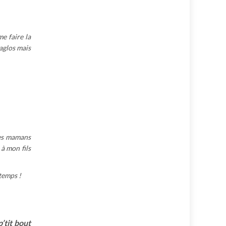
e faire la
laglos mais
res mamans
 à mon fils
temps !
’tit bout