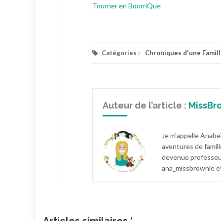
Tourner en BourriQue
Catégories :
Chroniques d'une Famil
Auteur de l’article :
MissBr
Je m'appelle Anabel
aventures de famill
devenue professeur
ana_missbrownie et
Articles similaires '