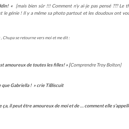
ddin! «
[mais bien sûr !!! Comment n’y ai-je pas pensé ??? Le 
t le génie ! Il y a même sa photo partout et les doudoux ont vou
 , Chupa se retourne vers moi et me dit :
est amoureux de toutes les filles! » [
Comprendre Troy Bolton]
que Gabriella ! » crie TiBiscuit
mme ça, il peut être amoureux de moi et de … comment elle s’appelle