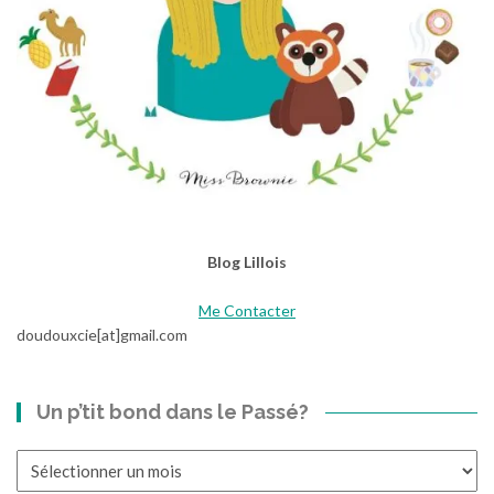
Blog Lillois
Me Contacter
doudouxcie[at]gmail.com
Un p’tit bond dans le Passé?
Un
p’tit