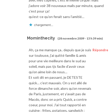
avec mes copines, c’est le même cirque! mais
j’adore voir 38 nouveaux mails par minute, quand
c’est pour ça!
qu’est-ce qu’on ferait sans l’amitié…
chargement…
Mominthecity
(28 novembre 2009 - 15 h 39 min)
Ah, ça me manque ça.. depuis que je suis
Répondre
sur toulouse, j’ai quitté famille & amis
pour une vie meilleure dans le sud au
soleil, mais pas tjs facile d’avoir ceux
qu’on aime loin de nous…
Et soit dit en passant, je DETESTE
quick… c’est mauvais. On y est allé de
force dimanche soir, alors qu’on revenais
de Paris, justement, et y’avait pas de
Macdo, donc on a pris Quick, a contre
coeur, pour moi. J’ai tout rapporté en
cuisine : frites, potatoes, sandwich :