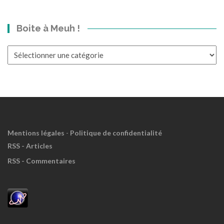
bond
dans
Boite à Meuh !
le
Passé?
Boite
à
Meuh
!
Mentions légales
-
Politique de confidentialité
RSS - Articles
RSS - Commentaires