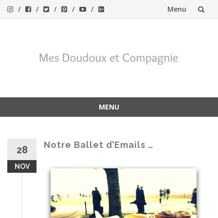
Menu
Aller
au
contenu
MENU
Aller
au
contenu
Notre Ballet d’Emails …
28
NOV