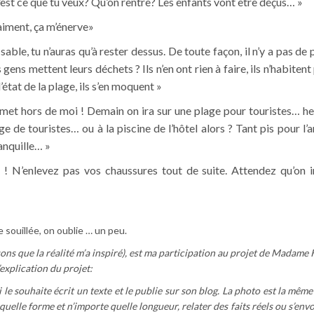
’est ce que tu veux? Qu’on rentre? Les enfants vont être déçus… »
aiment, ça m’énerve»
sable, tu n’auras qu’à rester dessus. De toute façon, il n’y a pas de
ens mettent leurs déchets ? Ils n’en ont rien à faire, ils n’habitent p
état de la plage, ils s’en moquent »
t hors de moi ! Demain on ira sur une plage pour touristes… hei
e de touristes… ou à la piscine de l’hôtel alors ? Tant pis pour l’
anquille… »
 N’enlevez pas vos chaussures tout de suite. Attendez qu’on in
e souillée, on oublie … un peu.
sons que la réalité m’a inspiré), est ma participation au projet de Madame 
l’explication du projet:
le souhaite écrit un texte et le publie sur son blog. La photo est la même
uelle forme et n’importe quelle longueur, relater des faits réels ou s’envo