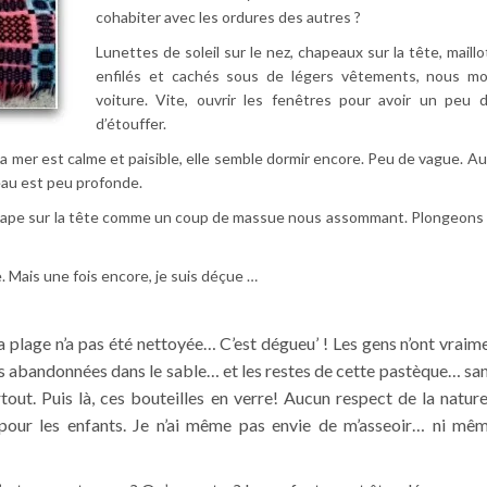
cohabiter avec les ordures des autres ?
Lunettes de soleil sur le nez, chapeaux sur la tête, maillo
enfilés et cachés sous de légers vêtements, nous m
voiture. Vite, ouvrir les fenêtres pour avoir un peu d
d’étouffer.
 La mer est calme et paisible, elle semble dormir encore. Peu de vague. Au
eau est peu profonde.
ous tape sur la tête comme un coup de massue nous assommant. Plongeons 
. Mais une fois encore, je suis déçue …
 la plage n’a pas été nettoyée… C’est dégueu’ ! Les gens n’ont vrai
s abandonnées dans le sable… et les restes de cette pastèque… san
out. Puis là, ces bouteilles en verre! Aucun respect de la natur
x pour les enfants. Je n’ai même pas envie de m’asseoir… ni m