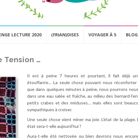
ENGE LECTURE 2020
(FRIAN)DISES
VOYAGER À 5
BLOG
 Tension …
Il est à peine 7 heures et pourtant, il fait déjà un
étouffante… La seule chose pouvant nous réconforter e
que dans quelques minutes à peine, nous pourrons nous 
dans une eau salée et fraîche, au milieu des bernard-l’er
petits crabes et des méduses… mais elles sont beauc
sympathiques à croiser.
Une seule chose vient miner ma joie. L’état de la plage.
état sera-t-elle aujourd’hui ?
Aura-t-elle été nettoyée ou bien devrons nous encore