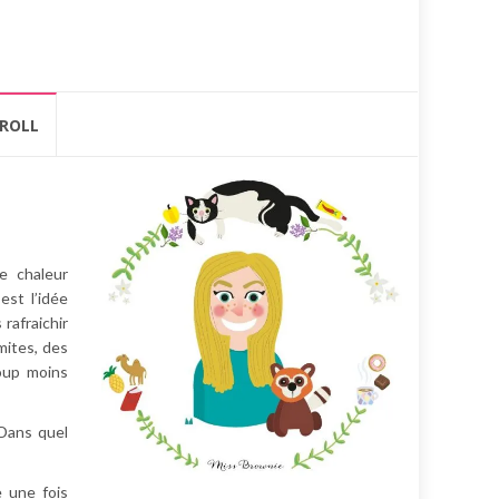
ROLL
e chaleur
st l’idée
rafraichir
mites, des
oup moins
 Dans quel
 une fois