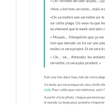
« Oh ! Arrêtes de râler un peu… Qu
«Non, c’est bon, on reste… mais vr
«On va mettre une serviette sur le 
sur cette plage. Où veux-tu que les g
ne viennent que le week-end alors l’
« Mouais… N’empêche que ça me me
moi que demain on ira sur une plag
moins ce sera propre. Et on sera tr
« Ok… ok… Attendez les enfants !
serviette, ce sera plus prudent. »
Puis une fois dans l’eau, loin de cette plag
Ce texte, qui est presque du vécu (enfin di
Lizly
. Pour celles que cela intéresse, voici 
A partir d’une photo, chaque personne qui 
le monde. Le texte peut prendre n’importe q