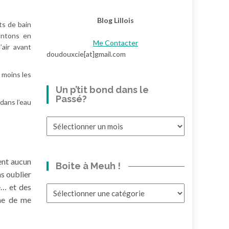
Blog Lillois
ts de bain
ontons en
Me Contacter
’air avant
doudouxcie[at]gmail.com
 moins les
Un p’tit bond dans le
Passé?
dans l’eau
Un
p’tit
bond
dans
ment aucun
Boite à Meuh !
le
s oublier
Passé?
e… et des
Boite
ême de me
à
Meuh
!