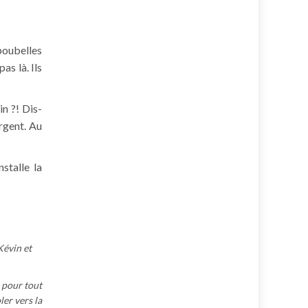
 poubelles
as là. Ils
n ?! Dis-
argent. Au
stalle la
Kévin et
 pour tout
ler vers la