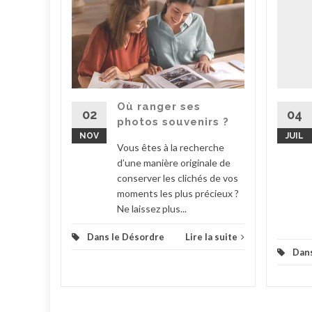
deaux
e, pour
le ou
isir,
Où ranger ses
n cadeau
02
04
photos souvenirs ?
...
NOV
JUIL
Vous êtes à la recherche
la suite
d’une manière originale de
conserver les clichés de vos
moments les plus précieux ?
Ne laissez plus...
Dans le Désordre
Lire la suite
Dans