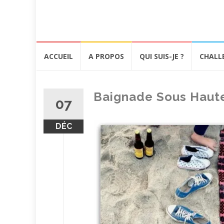
Aller
ACCUEIL
A PROPOS
QUI SUIS-JE ?
CHALL
au
contenu
Baignade Sous Haute
07
DÉC