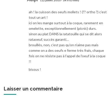
(12 juillet 2010 - 14 h 05 min)
ah ! la cuisson des oeufs mollets ! (?? ortho ?) c’est
tout un art !
ici on les mange surtout à la coque, rarement en
omelette, exceptionnellement (picnic) durs.
sinon au plat DANS la ratatouille qui se dit alors
rataoeuf, succès garanti…
brouillés, non, c’est pas qu’on n’aime pas mais
comme on a des oeufs e ferme très frais, chaque
fois on ne résiste pas à l’appel de l’oeuf à la coque
!!
bisous !
Laisser un commentaire