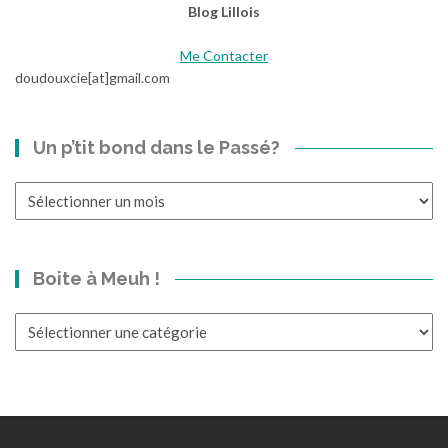
Blog Lillois
Me Contacter
doudouxcie[at]gmail.com
Un p’tit bond dans le Passé?
Un
p’tit
bond
dans
Boite à Meuh !
le
Passé?
Boite
à
Meuh
!