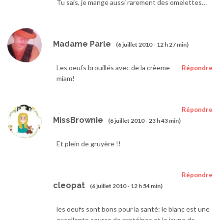
Tu sais, je mange aussi rarement des omelettes…
Madame Parle
(6 juillet 2010 - 12 h 27 min)
Les oeufs brouillés avec de la crèeme
Répondre
miam!
Répondre
MissBrownie
(6 juillet 2010 - 23 h 43 min)
Et plein de gruyère !!
Répondre
cleopat
(6 juillet 2010 - 12 h 54 min)
les oeufs sont bons pour la santé: le blanc est une
excellente source de protéines et le jaune de