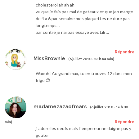
cholesterol ah ah ah
vu que je fais pas mal de gateaux et que jen mange
de 4 a 6 par semaine mes plaquettes ne dure pas
longtemps…
par contre je nai pas essaye avec Lili …
Répondre
MissBrownie
(6 juillet 2010 - 23 h 44 min)
Waouh! Au grand max, tu en trouves 12 dans mon
frigo 😉
madamezazaofmars
(6 juillet 2010 - 16 h 00
Répondre
min)
j’ adore les oeufs mais l’ empereur ne daigne pas y
gouter