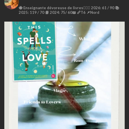
🐝
Enseignante dévoreuse de livres🙇🏼‍♀️
2026: 61 / 90 📚
2025: 119 / 70 📘
2024: 75/ 60📖
📏T6
📌Nord