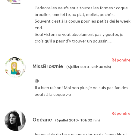
J’adoore les oeufs sous toutes les formes : coque ,
brouilles, omelette, au plat, mollet, pochés.
Souvent c’est à la coque pour les petits dej le week
end.
Seul Fiston ne veut absolument pas y gouter, je
crois qu’il a peur d’y trouver un poussin….
Répondre
MissBrownie
(6 juillet 2010 - 23 h 38 min)
😀
Il a bien raison! Moi non plus je ne suis pas fan des
oeufs à la coque :-p
Répondre
Océane
(6 juillet 2010 - 10 h 32 min)
Impossible de faire manger des œufs à mon fils et