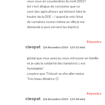
vous vous en souviendrez du noël 2010 !
(et c’est dingue de constater que ce
sont des agriculteurs qui doivent faire le
boulot de la DDE :-/ quand je vois l’état
de certaines routes même en ville je me
demande à quoi servent les impôts)
Répondre
cleopat
(26 décembre 2010 - 12 h 31 min)
génial que vous ayez pu vous retrouver en famille
et je salu la soldartéi des haniatnst c est
formidable!
j espère que Ti bisuit va vite aller meiux
Tres beau dimahce 🙂
Répondre
cleopat
(26 décembre 2010 - 12 h 34 min)