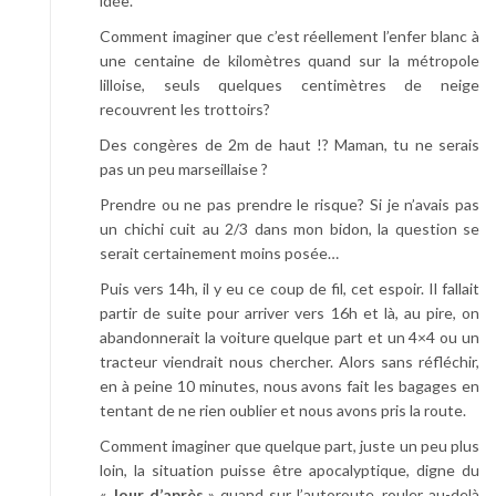
idée.
Comment imaginer que c’est réellement l’enfer blanc à
une centaine de kilomètres quand sur la métropole
lilloise, seuls quelques centimètres de neige
recouvrent les trottoirs?
Des congères de 2m de haut !? Maman, tu ne serais
pas un peu marseillaise ?
Prendre ou ne pas prendre le risque? Si je n’avais pas
un chichi cuit au 2/3 dans mon bidon, la question se
serait certainement moins posée…
Puis vers 14h, il y eu ce coup de fil, cet espoir. Il fallait
partir de suite pour arriver vers 16h et là, au pire, on
abandonnerait la voiture quelque part et un 4×4 ou un
tracteur viendrait nous chercher. Alors sans réfléchir,
en à peine 10 minutes, nous avons fait les bagages en
tentant de ne rien oublier et nous avons pris la route.
Comment imaginer que quelque part, juste un peu plus
loin, la situation puisse être apocalyptique, digne du
«
Jour d’après
» quand sur l’autoroute, rouler au-delà