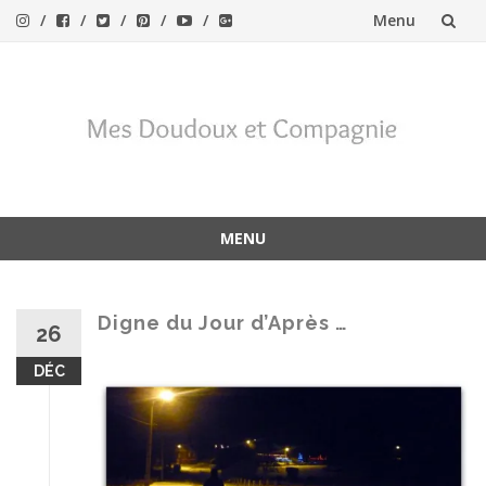
Menu
Aller
au
contenu
MENU
Aller
au
contenu
Digne du Jour d’Après …
26
DÉC