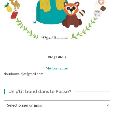
Blog Lillois
Me Contacter
doudouxcie[at]gmail.com
Un p’tit bond dans le Passé?
Un
p’tit
bond