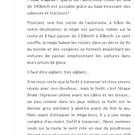
de 140km/h est possible grâce au balai incessant des
saleuses et tracteurs?
Pourtant, une fois sortie de l’autoroute, à 50km de
notre destination, la neige est partout, même sur la
route et il faut passer de 130km/h à 30km/h. Le vent
souffle, la neige balaye les routes dans un décor de fin
du monde et des congères se forment empêchant les
voitures de passer, emprisonnant les voitures dans
leurs prison de glace.
Il faut être vigilant, très vigilant…
Il ne nous reste que la forêt à traverser et nous serons
réunis avec nos doudoux… mais la forêt, c’est l’étape
finale, l’épreuve ultime avant les câlins et les bisous…
un peu comme dans les jeux vidéos, la forêt est le
dernier gros méchant à abattre avant de finir le jeu.
Mais avant d’attaquer le méga boss, il y a une méga
congère d’au moins 1m50 à traverser… Nous sommes
seuls sur la route, le vent crée un mur de poudreuse
devant nous et savoir où est la route est un vrai défi