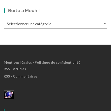
dans
Boite à Meuh !
le
Passé?
Boite
à
Meuh
!
Mentions légales
-
Politique de confidentialité
RSS - Articles
RSS - Commentaires