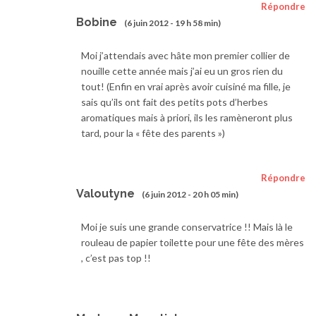
Répondre
Bobine
(6 juin 2012 - 19 h 58 min)
Moi j’attendais avec hâte mon premier collier de
nouille cette année mais j’ai eu un gros rien du
tout! (Enfin en vrai après avoir cuisiné ma fille, je
sais qu’ils ont fait des petits pots d’herbes
aromatiques mais à priori, ils les ramèneront plus
tard, pour la « fête des parents »)
Répondre
Valoutyne
(6 juin 2012 - 20 h 05 min)
Moi je suis une grande conservatrice !! Mais là le
rouleau de papier toilette pour une fête des mères
, c’est pas top !!