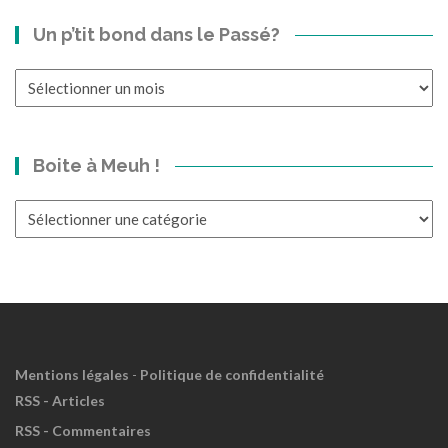
Un p’tit bond dans le Passé?
Un
p’tit
bond
dans
Boite à Meuh !
le
Passé?
Boite
à
Meuh
!
Mentions légales
-
Politique de confidentialité
RSS - Articles
RSS - Commentaires