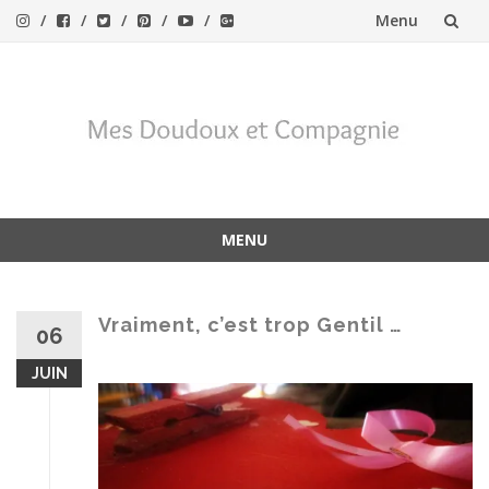
Menu
Aller
au
contenu
MENU
Aller
au
contenu
Vraiment, c’est trop Gentil …
06
JUIN