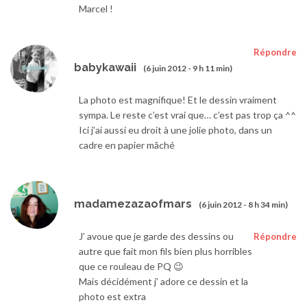
Marcel !
Répondre
babykawaii
(6 juin 2012 - 9 h 11 min)
La photo est magnifique! Et le dessin vraiment
sympa. Le reste c’est vrai que… c’est pas trop ça ^^
Ici j’ai aussi eu droit à une jolie photo, dans un
cadre en papier mâché
madamezazaofmars
(6 juin 2012 - 8 h 34 min)
J’ avoue que je garde des dessins ou
Répondre
autre que fait mon fils bien plus horribles
que ce rouleau de PQ 😉
Mais décidément j’ adore ce dessin et la
photo est extra