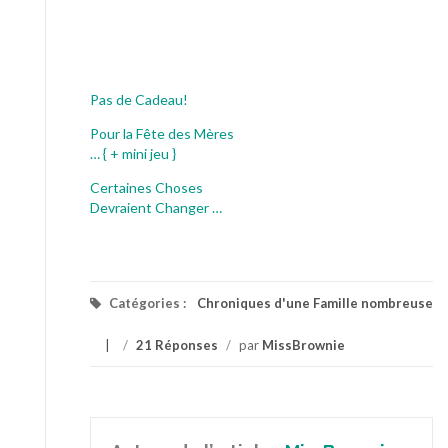
Pas de Cadeau!
Pour la Fête des Mères
… { + mini jeu }
Certaines Choses
Devraient Changer …
Catégories :
Chroniques d'une Famille nombreuse
/
21 Réponses
/
par
MissBrownie