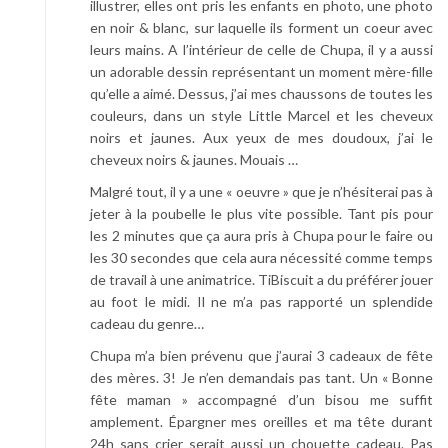
illustrer, elles ont pris les enfants en photo, une photo
en noir & blanc, sur laquelle ils forment un coeur avec
leurs mains. A l’intérieur de celle de Chupa, il y a aussi
un adorable dessin représentant un moment mère-fille
qu’elle a aimé. Dessus, j’ai mes chaussons de toutes les
couleurs, dans un style Little Marcel et les cheveux
noirs et jaunes. Aux yeux de mes doudoux, j’ai le
cheveux noirs & jaunes. Mouais …
Malgré tout, il y a une « oeuvre » que je n’hésiterai pas à
jeter à la poubelle le plus vite possible. Tant pis pour
les 2 minutes que ça aura pris à Chupa pour le faire ou
les 30 secondes que cela aura nécessité comme temps
de travail à une animatrice. TiBiscuit a du préférer jouer
au foot le midi. Il ne m’a pas rapporté un splendide
cadeau du genre…
Chupa m’a bien prévenu que j’aurai 3 cadeaux de fête
des mères. 3! Je n’en demandais pas tant. Un « Bonne
fête maman » accompagné d’un bisou me suffit
amplement. Épargner mes oreilles et ma tête durant
24h sans crier serait aussi un chouette cadeau. Pas