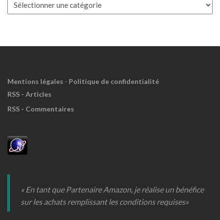
Boite
à
Meuh
!
Mentions légales
-
Politique de confidentialité
RSS - Articles
RSS - Commentaires
« En tant que Partenaire Amazon, je réalise un bénéfice
sur les achats remplissant les conditions requises»