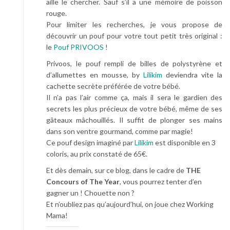
aille le chercher. Sauf s’il a une mémoire de poisson
rouge.
Pour limiter les recherches, je vous propose de
découvrir un pouf pour votre tout petit très original :
le
Pouf PRIVOOS
!
Privoos, le pouf rempli de billes de polystyrène et
d’allumettes en mousse, by
Lilikim
deviendra vite la
cachette secrète préférée de votre bébé.
Il n’a pas l’air comme ça, mais il sera le gardien des
secrets les plus précieux de votre bébé, même de ses
gâteaux mâchouillés. Il suffit de plonger ses mains
dans son ventre gourmand, comme par magie!
Ce pouf design imaginé par
Lilikim
est disponible en 3
coloris, au prix constaté de 65€.
Et dès demain, sur ce blog, dans le cadre de
THE
Concours of The Year
, vous pourrez tenter d’en
gagner un ! Chouette non ?
Et n’oubliez pas qu’aujourd’hui, on joue chez Working
Mama!