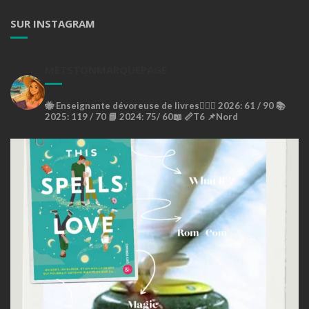
SUR INSTAGRAM
METSTONMARQUEPAGE
🐝
Enseignante dévoreuse de livres🙇🏼‍♀️
2026: 61 / 90 📚
2025: 119 / 70 📘
2024: 75/ 60📖
📏T6
📌Nord