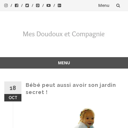
Menu
Aller
au
contenu
MENU
Aller
au
contenu
Bébé peut aussi avoir son jardin
18
secret !
OCT