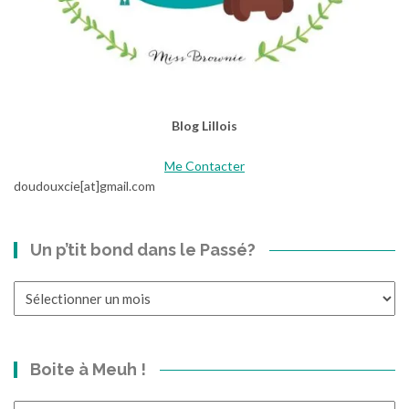
Blog Lillois
Me Contacter
doudouxcie[at]gmail.com
Un p’tit bond dans le Passé?
Un
p’tit
bond
dans
Boite à Meuh !
le
Passé?