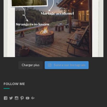
Charger plus
Suivre sur Instagram
FOLLOW ME
Voir
Voir
Voir
Voir
Voir
Voir
Le
Le
Le
Le
Le
Le