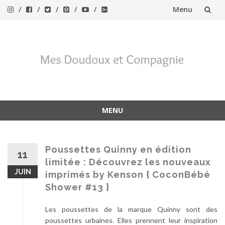
Menu
Aller
au
contenu
MENU
Aller
au
contenu
Poussettes Quinny en édition
11
limitée : Découvrez les nouveaux
JUIN
imprimés by Kenson { CoconBébé
Shower #13 }
Les poussettes de la marque Quinny sont des
poussettes urbaines. Elles prennent leur inspiration