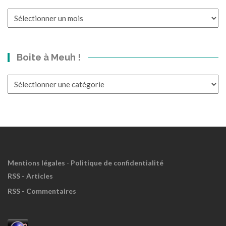
Un
p’tit
bond
dans
Boite à Meuh !
le
Passé?
Boite
à
Meuh
!
Mentions légales
-
Politique de confidentialité
RSS - Articles
RSS - Commentaires