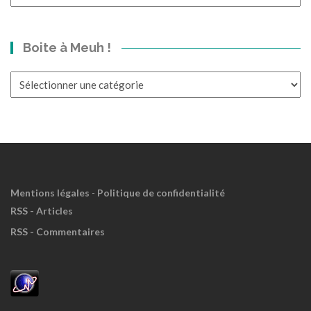
p’tit
bond
dans
Boite à Meuh !
le
Passé?
Boite
à
Meuh
!
Mentions légales
-
Politique de confidentialité
RSS - Articles
RSS - Commentaires