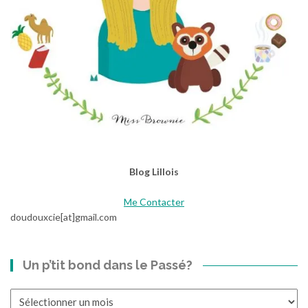
Blog Lillois
Me Contacter
doudouxcie[at]gmail.com
Un p’tit bond dans le Passé?
Un