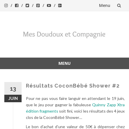
Menu
Aller
au
contenu
MENU
Aller
au
contenu
Résultats CoconBébé Shower #2
13
Pour ne pas vous faire languir en attendant le 19 juin,
JUIN
que le jeu pour gagner la fabuleuse
Quinny Zapp Xtra
édition fragments
soit fini, voici les résultats des 4 jeux
clos de la CoconBébé Shower…
Le bon d’achat d’une valeur de 50€ à dépenser chez