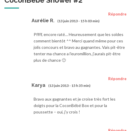
CoconBébé Shower #2
”
Répondre
Aurélie R.
(13 juin 2013 - 15 h 03 min)
Pffff, encore raté… Heureusement que les soldes
comment bientôt ^^ Merci quand même pour ces
jolis concours et bravo au gagnantes. Vais pit-être
tenter ma chance a l’euromillion, j’aurais pit-être
plus de chance 🙂
Répondre
Karya
(13 juin 2013 - 15 h 35 min)
Bravo aux gagnantes et je croise très fort les
doigts pour la CoconBébé Box et pour la
poussette – oui, j’y crois !
Répondre