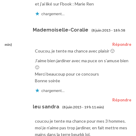
et j’ai liké sur Fbook : Marie Ren
chargement…
Mademoiselle-Coralie
(8 juin 2015 - 18 h 58
Répondre
min)
Coucou, je tente ma chance avec plaisir 🙂
J’aime bien jardiner avec ma puce on s’amuse bien
🙂
Merci beaucoup pour ce concours
Bonne soirée
chargement…
Répondre
leu sandra
(8 juin 2015 - 19 h 11 min)
coucou je tente ma chance pour mes 3 hommes.
moi je n’aime pas trop jardiner, en fait mettre mes
mains dans la terre beurkk lol.