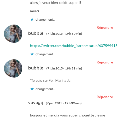
alors je veux bien ce kit super !!
merci
chargement…
Répondre
bubble
(7 juin 2015 - 19 h 30 min)
https://twitter.com/bubble_isaren/status/6075994
chargement…
Répondre
bubble
(7 juin 2015 - 19 h 31 min)
*je suis sur Fb : Marina Ja
chargement…
Répondre
vava54
(7 juin 2015 - 19 h 39 min)
bonjour et merci a vous super chouette . je me