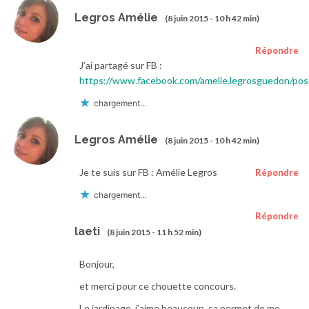
Legros Amélie
(8 juin 2015 - 10 h 42 min)
Répondre
J’ai partagé sur FB :
https://www.facebook.com/amelie.legrosguedon/p
chargement…
Legros Amélie
(8 juin 2015 - 10 h 42 min)
Je te suis sur FB : Amélie Legros
Répondre
chargement…
Répondre
laeti
(8 juin 2015 - 11 h 52 min)
Bonjour,
et merci pour ce chouette concours.
Le jardinage, j’aime beaucoup, ça permet de me