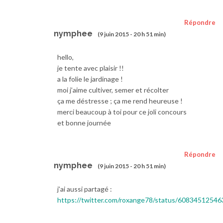
Répondre
nymphee
(9 juin 2015 - 20 h 51 min)
hello,
je tente avec plaisir !!
a la folie le jardinage !
moi j’aime cultiver, semer et récolter
ça me déstresse ; ça me rend heureuse !
merci beaucoup à toi pour ce joli concours
et bonne journée
Répondre
nymphee
(9 juin 2015 - 20 h 51 min)
j’ai aussi partagé :
https://twitter.com/roxange78/status/6083451254