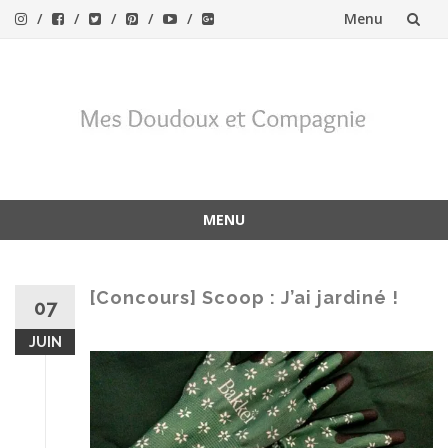
Menu
Aller
au
contenu
MENU
Aller
au
contenu
[Concours] Scoop : J’ai jardiné !
07
JUIN