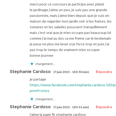
merci pour ce concours je participe avec plaisir
le jardinage j’aime un peu, je suis pas une grande
passionnée, mais j’aime bien depuis que je suis en
maison de regarder mon jardin voir si les fraises, les
tomates et les salades poussent tranquillement
mais c’est vrai que je m’en occupe pas beaucoup lol
comme j’ai mal au dos ca me freine car le lendemain
je peux ne plus me lever si je force trop et puis j’ai
pas trop le temps de vraiment m’en occuper
bonne journee
chargement…
Stephanie Cardoso
Répondre
(7 juin 2015 - 18 h 50 min)
je partage
https://www.facebook.com/stephanie.cardoso.165
pnref=story
chargement…
Stephanie Cardoso
Répondre
(7 juin 2015 - 18 h 51 min)
j’aime la page fb stephanie cardoso