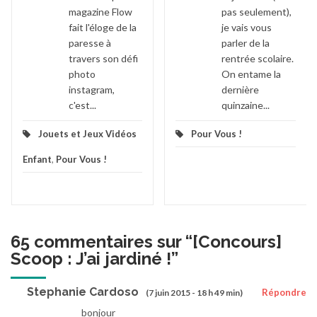
magazine Flow
pas seulement),
fait l'éloge de la
je vais vous
paresse à
parler de la
travers son défi
rentrée scolaire.
photo
On entame la
instagram,
dernière
c'est...
quinzaine...
Jouets et Jeux Vidéos
Pour Vous !
Enfant
,
Pour Vous !
65 commentaires sur “
[Concours]
Scoop : J’ai jardiné !
”
Stephanie Cardoso
Répondre
(7 juin 2015 - 18 h 49 min)
bonjour