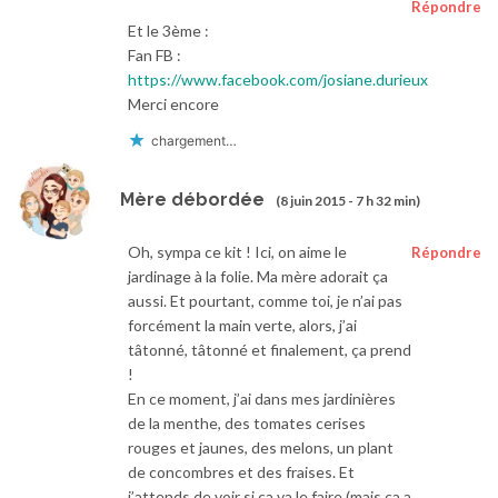
Répondre
Et le 3ème :
Fan FB :
https://www.facebook.com/josiane.durieux
Merci encore
chargement…
Mère débordée
(8 juin 2015 - 7 h 32 min)
Oh, sympa ce kit ! Ici, on aime le
Répondre
jardinage à la folie. Ma mère adorait ça
aussi. Et pourtant, comme toi, je n’ai pas
forcément la main verte, alors, j’ai
tâtonné, tâtonné et finalement, ça prend
!
En ce moment, j’ai dans mes jardinières
de la menthe, des tomates cerises
rouges et jaunes, des melons, un plant
de concombres et des fraises. Et
j’attends de voir si ça va le faire (mais ça a