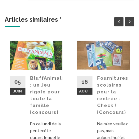
Articles similaires '
BluffAnimals
Fournitures
05
16
: un Jeu
scolaires
JUIN
rigolo pour
AOÛT
pour la
toute la
rentrée :
famille
Check !
{concours}
{Concours}
En ce lundi de la
Ne m'en veuillez
pentecôte
pas, mais
durant lequel le
aujourd'hui (et