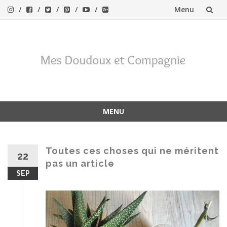
Menu
Aller
au
contenu
MENU
Aller
au
contenu
Toutes ces choses qui ne méritent
22
pas un article
SEP