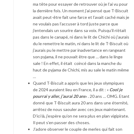
ma tête pour essayer de retrouver où je l’ai vu pour
la dernière fois. Un moment j’ai pensé que T-Biscuit
avait peut-être fait une farce et l’avait caché mais je
ne voulais pas l’accuser à tord juste parce que
j’entendais un sourire dans sa voix. Puisqu’il n’était
pas dans le canapé, ni dans le lit de Chichi où j’aurais
du le remettre le matin, ni dans le lit de T-Biscuit où
j’aurais pu le mettre par inadvertance en rangeant
son pyjama, il ne pouvait être que … dans le linge
sale ! En effet, il était coincé dans la manche du
haut de pyjama de Chichi, mis au sale le matin même
…
Quand T-Biscuit a appris que les jeux olympiques
de 2024 auraient lieu en France, il a dit : «
Cool je
pourrai y aller, j’aurai 20 ans
« . 20 ans … OMG. Etant
donné que T-Biscuit aura 20 ans dans une éternité,
arrêtez de nous saouler avec ces jeux maintenant.
D’ici là, j’espère qu’on ne sera plus en plan vigipirate.
Il peut s’en passer des choses.
J’adore observer le couple de merles qui fait son