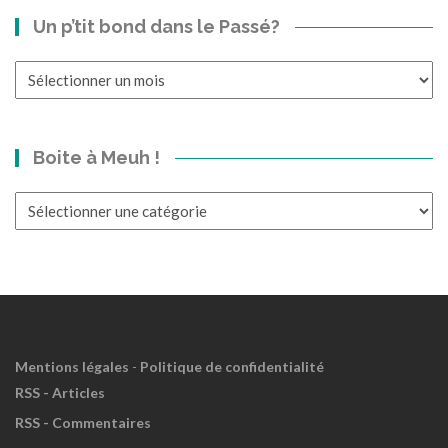
Un p’tit bond dans le Passé?
Un
p’tit
bond
dans
Boite à Meuh !
le
Passé?
Boite
à
Meuh
!
Mentions légales
-
Politique de confidentialité
RSS - Articles
RSS - Commentaires