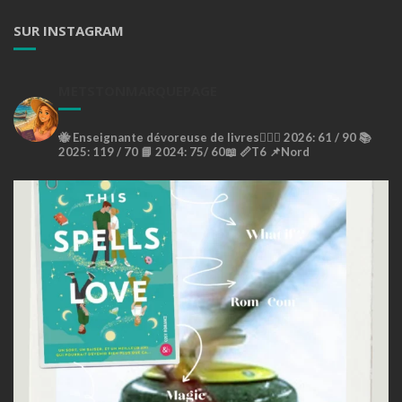
SUR INSTAGRAM
METSTONMARQUEPAGE
🐝
Enseignante dévoreuse de livres🙇🏼‍♀️
2026: 61 / 90 📚
2025: 119 / 70 📘
2024: 75/ 60📖
📏T6
📌Nord