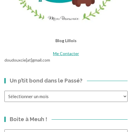
Blog Lillois
Me Contacter
doudouxcie[at]gmail.com
Un p’tit bond dans le Passé?
Un
p’tit
bond
dans
Boite à Meuh !
le
Passé?