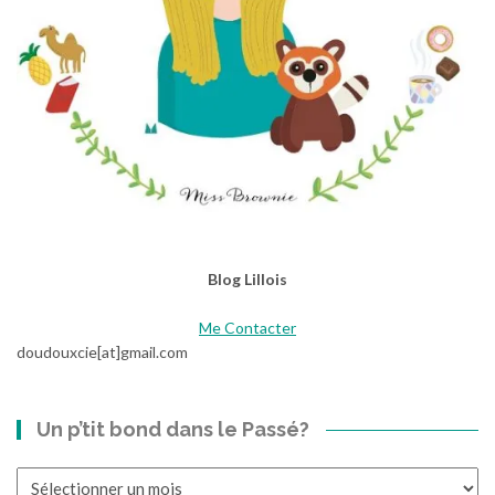
Blog Lillois
Me Contacter
doudouxcie[at]gmail.com
Un p’tit bond dans le Passé?
Un