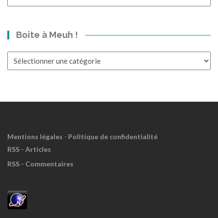
p’tit
bond
dans
Boite à Meuh !
le
Passé?
Boite
à
Meuh
!
Mentions légales
-
Politique de confidentialité
RSS - Articles
RSS - Commentaires