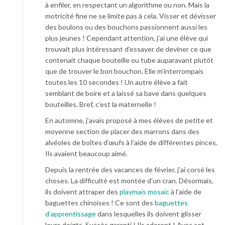
à enfiler, en respectant un algorithme ou non. Mais la
motricité fine ne se limite pas à cela. Visser et dévisser
des boulons ou des bouchons passionnent aussi les
plus jeunes ! Cependant attention, j’ai une élève qui
trouvait plus intéressant d’essayer de deviner ce que
contenait chaque bouteille ou tube auparavant plutôt
que de trouver le bon bouchon. Elle m’interrompais
toutes les 10 secondes ! Un autre élève a fait
semblant de boire et a laissé sa bave dans quelques
bouteilles. Bref, c’est la maternelle !
En automne, j’avais proposé à mes élèves de petite et
moyenne section de placer des marrons dans des
alvéoles de boîtes d’œufs à l’aide de différentes pinces.
Ils avaient beaucoup aimé.
Depuis la rentrée des vacances de février, j’ai corsé les
choses. La difficulté est montée d’un cran. Désormais,
ils doivent attraper des
playmaïs mosaic
à l’aide de
baguettes chinoises ! Ce sont des
baguettes
d’apprentissage
dans lesquelles ils doivent glisser
leurs doigts. Succès garanti ! Ils adorent ! Avec cet