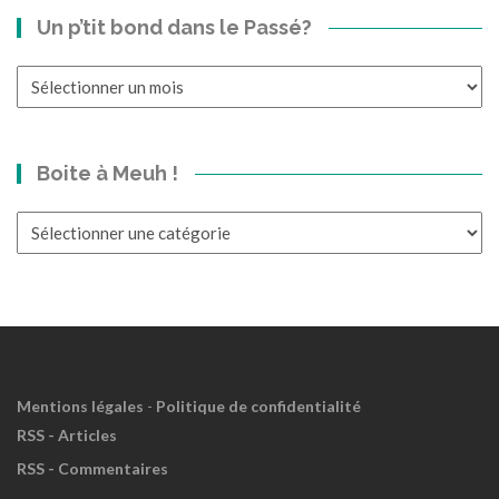
Un p’tit bond dans le Passé?
Un
p’tit
bond
dans
Boite à Meuh !
le
Passé?
Boite
à
Meuh
!
Mentions légales
-
Politique de confidentialité
RSS - Articles
RSS - Commentaires