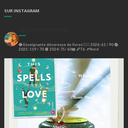
SUR INSTAGRAM
METSTONMARQUEPAGE
🐝
Enseignante dévoreuse de livres🙇🏼‍♀️
2026: 61 / 90 📚
2025: 119 / 70 📘
2024: 75/ 60📖
📏T6
📌Nord