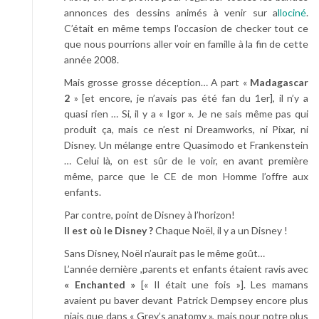
annonces des dessins animés à venir sur a
llociné
.
C’était en même temps l’occasion de checker tout ce
que nous pourrions aller voir en famille à la fin de cette
année 2008.
Mais grosse grosse déception… A part «
Madagascar
2
» [et encore, je n’avais pas été fan du 1er], il n’y a
quasi rien … Si, il y a « Igor ». Je ne sais même pas qui
produit ça, mais ce n’est ni Dreamworks, ni Pixar, ni
Disney. Un mélange entre Quasimodo et Frankenstein
… Celui là, on est sûr de le voir, en avant première
même, parce que le CE de mon Homme l’offre aux
enfants.
Par contre, point de Disney à l’horizon!
Il est où le Disney ?
Chaque Noël, il y a un Disney !
Sans Disney, Noël n’aurait pas le même goût…
L’année dernière ,parents et enfants étaient ravis avec
« Enchanted »
[« Il était une fois »]. Les mamans
avaient pu baver devant Patrick Dempsey encore plus
niais que dans « Grey’s anatomy », mais pour notre plus