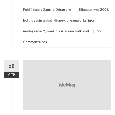
p
r
Publié dans :
Dans le Désordre
Étiqueté avec
2008
,
o
bolt
,
dessin animé
,
disney
,
dreamworks
,
igor
,
p
o
madagascar 2
,
noël
,
pixar
,
usain bolt
,
volt
22
s
C
Commentaires
’
e
s
t
08
Q
u
SEP
o
i
C
e
t
t
e