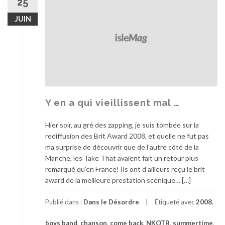
25
JUIN
Y en a qui vieillissent mal …
Hier soir, au gré des zapping, je suis tombée sur la
rediffusion des Brit Award 2008, et quelle ne fut pas
ma surprise de découvrir que de l’autre côté de la
Manche, les Take That avaient fait un retour plus
remarqué qu’en France! Ils ont d’ailleurs reçu le brit
award de la meilleure prestation scénique… […]
Publié dans :
Dans le Désordre
Étiqueté avec
2008
,
boys band
,
chanson
,
come back
,
NKOTB
,
summertime
,