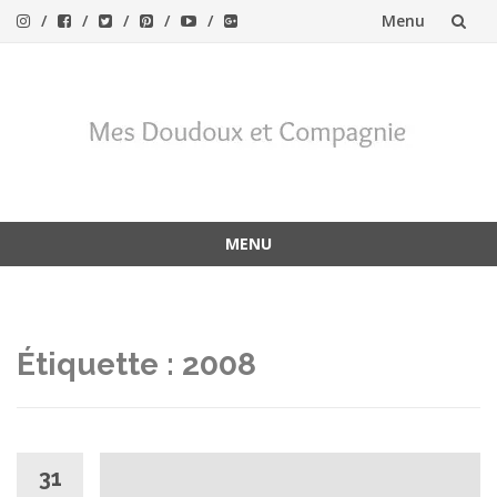
Menu
Aller
au
contenu
MENU
Aller
au
contenu
Étiquette :
2008
31