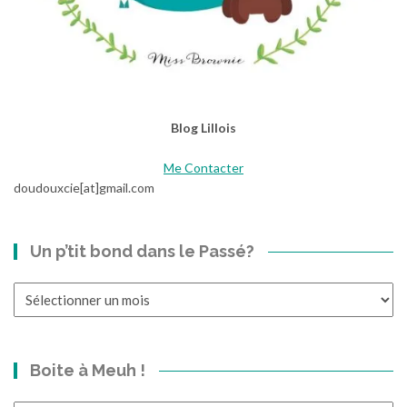
Blog Lillois
Me Contacter
doudouxcie[at]gmail.com
Un p’tit bond dans le Passé?
Un
p’tit
bond
dans
Boite à Meuh !
le
Passé?