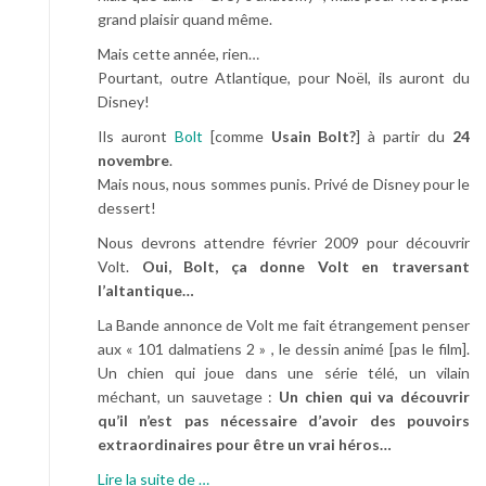
grand plaisir quand même.
Mais cette année, rien…
Pourtant, outre Atlantique, pour Noël, ils auront du
Disney!
Ils auront
Bolt
[comme
Usain Bolt?
] à partir du
24
novembre
.
Mais nous, nous sommes punis. Privé de Disney pour le
dessert!
Nous devrons attendre février 2009 pour découvrir
Volt.
Oui, Bolt, ça donne Volt en traversant
l’altantique…
La Bande annonce de Volt me fait étrangement penser
aux « 101 dalmatiens 2 » , le dessin animé [pas le film].
Un chien qui joue dans une série télé, un vilain
méchant, un sauvetage :
Un chien qui va découvrir
qu’il n’est pas nécessaire d’avoir des pouvoirs
extraordinaires pour être un vrai héros…
à
Lire la suite de
…