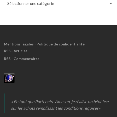
Boite
à
Meuh
!
Mentions légales
-
Politique de confidentialité
RSS - Articles
RSS - Commentaires
« En tant que Partenaire Amazon, je réalise un bénéfice
sur les achats remplissant les conditions requises»