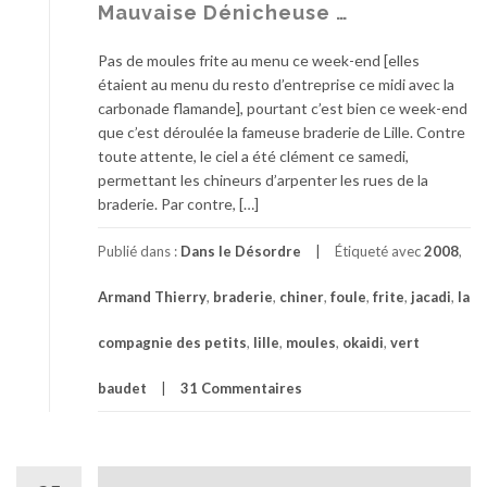
A
Mauvaise Dénicheuse …
r
n
Pas de moules frite au menu ce week-end [elles
a
étaient au menu du resto d’entreprise ce midi avec la
q
carbonade flamande], pourtant c’est bien ce week-end
u
que c’est déroulée la fameuse braderie de Lille. Contre
e
toute attente, le ciel a été clément ce samedi,
?
permettant les chineurs d’arpenter les rues de la
?
braderie. Par contre, […]
?
Publié dans :
Dans le Désordre
Étiqueté avec
2008
,
Armand Thierry
,
braderie
,
chiner
,
foule
,
frite
,
jacadi
,
la
compagnie des petits
,
lille
,
moules
,
okaidi
,
vert
baudet
31 Commentaires