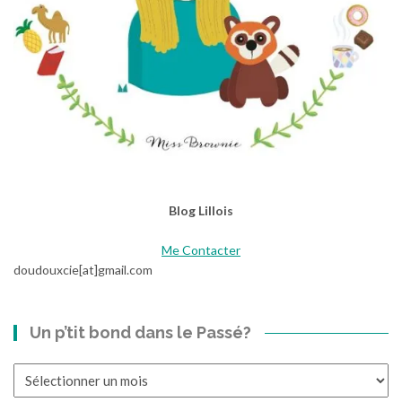
Blog Lillois
Me Contacter
doudouxcie[at]gmail.com
Un p’tit bond dans le Passé?
Un
p’tit