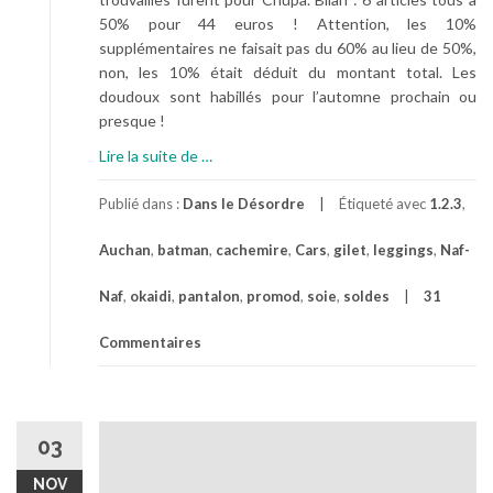
50% pour 44 euros ! Attention, les 10%
supplémentaires ne faisait pas du 60% au lieu de 50%,
non, les 10% était déduit du montant total. Les
doudoux sont habillés pour l’automne prochain ou
presque !
à
Lire la suite de
…
p
r
Publié dans :
Dans le Désordre
Étiqueté avec
1.2.3
,
o
Auchan
,
batman
,
cachemire
,
Cars
,
gilet
,
leggings
,
Naf-
p
o
Naf
,
okaidi
,
pantalon
,
promod
,
soie
,
soldes
31
s
E
Commentaires
n
C
a
c
03
h
e
NOV