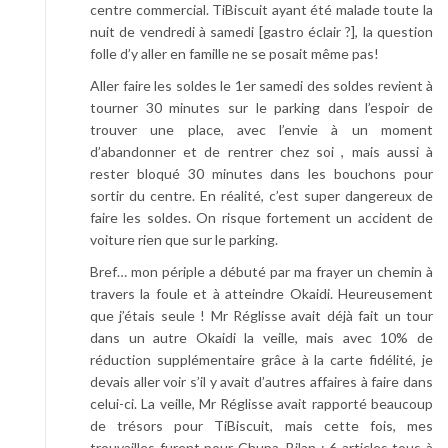
centre commercial. TiBiscuit ayant été malade toute la
nuit de vendredi à samedi [gastro éclair ?], la question
folle d’y aller en famille ne se posait même pas!
Aller faire les soldes le 1er samedi des soldes revient à
tourner 30 minutes sur le parking dans l’espoir de
trouver une place, avec l’envie à un moment
d’abandonner et de rentrer chez soi , mais aussi à
rester bloqué 30 minutes dans les bouchons pour
sortir du centre. En réalité, c’est super dangereux de
faire les soldes. On risque fortement un accident de
voiture rien que sur le parking.
Bref… mon périple a débuté par ma frayer un chemin à
travers la foule et à atteindre Okaidi. Heureusement
que j’étais seule ! Mr Réglisse avait déjà fait un tour
dans un autre Okaidi la veille, mais avec 10% de
réduction supplémentaire grâce à la carte fidélité, je
devais aller voir s’il y avait d’autres affaires à faire dans
celui-ci. La veille, Mr Réglisse avait rapporté beaucoup
de trésors pour TiBiscuit, mais cette fois, mes
trouvailles furent pour Chupa. Bilan : 6 articles tous à