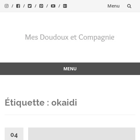
Menu
Aller
au
contenu
MENU
Aller
au
contenu
Étiquette :
okaidi
04