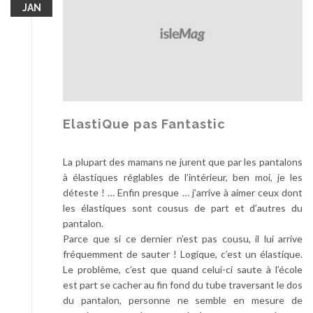
JAN
u
x
C
h
a
u
s
s
ElastiQue pas Fantastic
u
r
La plupart des mamans ne jurent que par les pantalons
e
à élastiques réglables de l’intérieur, ben moi, je les
s
déteste ! … Enfin presque … j’arrive à aimer ceux dont
les élastiques sont cousus de part et d’autres du
pantalon.
Parce que si ce dernier n’est pas cousu, il lui arrive
fréquemment de sauter ! Logique, c’est un élastique.
Le problème, c’est que quand celui-ci saute à l’école
est part se cacher au fin fond du tube traversant le dos
du pantalon, personne ne semble en mesure de