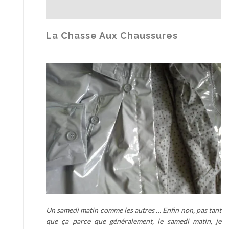
n
s
L
La Chasse Aux Chaussures
o
o
k
s
d
’
A
u
t
o
m
n
e
c
h
Un samedi matin comme les autres … Enfin non, pas tant
e
que ça parce que généralement, le samedi matin, je
z