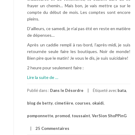
frayer un chemin… Mais bon, je vais mettre ça sur le
compte du début de mois. Les comptes sont encore
pleins.
D’ailleurs, ce samedi, je n’ai pas été en reste en matière
de dépenses…
Après un caddie rempli à ras-bord, l’après-midi, je suis
retournée seule faire les boutiques. Noir de monde!
Bien pire que le matin! Je vous le dis, je suis suicidaire!
2 heure pour seulement faire :
à
Lire la suite de
…
p
r
Publié dans :
Dans le Désordre
Étiqueté avec
bata
,
o
blog de betty
,
cimetière
,
courses
,
okaidi
,
p
o
pomponnette
,
promod
,
toussaint
,
VerSion ShoPPinG
s
U
25 Commentaires
n