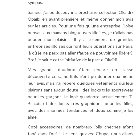
sympas.
i
s
Samedi, j’ai pu découvrir la prochaine collection Okaïdi /
i
Obaïbi en avant-première et même donner mon avis
o
sur les articles. Pour une fois qu’une entreprise lilloise
n
pensait aux mamans blogueuses lilloises, je n’allais pas
p
bouder mon plaisir ! Il y a tellement de grandes
o
entreprises lilloises qui font leurs opérations sur Paris,
u
là où je ne peux pas aller (faute de pouvoir me libérer).
r
Bref, je salue cette initiative de la part d’Okaïdi.
C
Mes grands doudoux étant encore en classe
h
découverte ce samedi, ils n’ont pu donner eux même
i
leur avis, mais j’ai repéré quelques vêtements qui leur
c
plairont sans aucun doute : des looks très sportswear
h
pour les garçons, le look qu’adopte actuellement T-
i
Biscuit et des looks très graphiques pour les filles,
#
avec des imprimés tendances et doux comme je les
C
aime.
k
d
Côté accessoires, de nombreux jolis chèches m’ont
o
tapé dans l’oeil ! Je sens qu’avec Chupa, nous allons