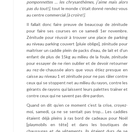
pomponnettes … les chrysanthèmes, j’aime mais alors
pas du tout!]
, tout le monde c’était donné rendez-vous
au centre commercial
[à croire!]
.
Il fallait donc faire preuve de beaucoup de zénitude
pour faire ses courses en ce samedi 1er novembre.
Zénitude pour réussir à trouver une place de parking
au niveau parking couvert [pluie oblige], zénitude pour
maitriser un caddie plein de packs d’eau, de lait et d’un
enfant de plus de 15kg au milieu de la foule, zénitude
pour essayer de ne rien oublier et de devoir retourner
au rez-de-chaussée alors que vous étiez presque en
caisse au niveau 1 et zénitude pour ne pas râler contre
ceux qui se stoppent net au milieu du rayon, contre les
gérants de rayons qui laissent leurs palettes traîner et
contre ceux qui ne savent pas dire pardon.
Quand on dit qu’en ce moment c’est la crise, croyez-
moi, samedi, ça ne se sentait pas trop… Les caddies
étaient déjà pleins à ras bord de cadeaux pour Noël
[playmobils en tête] et dans les boutiques de
chaussures et de vêtements, ils étaient durs de se