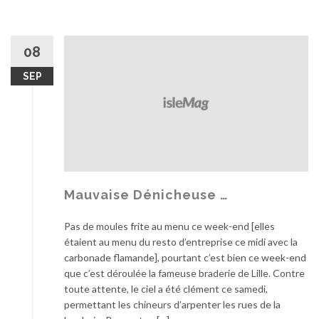
B
r
i
08
n
S
SEP
u
i
c
i
D
a
i
r
Mauvaise Dénicheuse …
e
…
Pas de moules frite au menu ce week-end [elles
étaient au menu du resto d’entreprise ce midi avec la
carbonade flamande], pourtant c’est bien ce week-end
que c’est déroulée la fameuse braderie de Lille. Contre
toute attente, le ciel a été clément ce samedi,
permettant les chineurs d’arpenter les rues de la