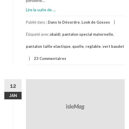
penderie…
à
Lire la suite de
…
p
r
Publié dans :
Dans le Désordre
,
Look de Gosses
o
Étiqueté avec
okaidi
,
pantalon special maternelle
,
p
o
pantalon taille elastique
,
quelle
,
reglable
,
vert baudet
s
E
23 Commentaires
l
a
s
t
12
i
Q
JAN
u
e
p
a
s