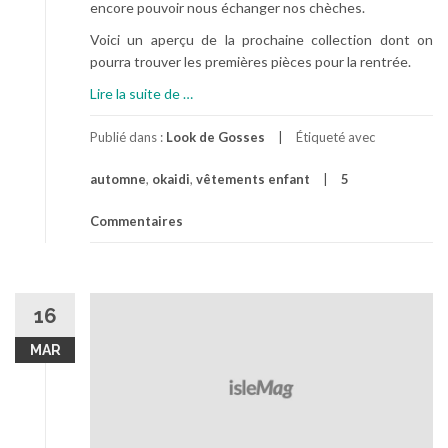
encore pouvoir nous échanger nos chèches.
Voici un aperçu de la prochaine collection dont on
pourra trouver les premières pièces pour la rentrée.
à
Lire la suite de
…
p
r
Publié dans :
Look de Gosses
Étiqueté avec
o
automne
,
okaidi
,
vêtements enfant
5
p
o
Commentaires
s
L
e
s
16
p
r
MAR
o
c
h
a
i