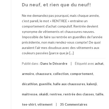
Du neuf, et rien que du neuf!
Ne me demandez pas pourquoi, mais chaque année,
c’est pareil, le mot « RENTREE » entraine un
comportement d’achat compulsif. Rentrée devient
synonyme de vêtements et chaussures neuves.
Impossible de faire sa rentrée en guenilles de l’année
précédente, non mais rendez-vous compte! De quoi
auraient l’air mes doudoux avec des vêtements aux
couleurs passées [parce que je […]
Publié dans :
Dans le Désordre
Étiqueté avec
achat
,
armoire
,
chaussure
,
collection
,
comportement
,
décathlon
,
guenille
,
halle aux chaussures
,
kalenji
,
maitresse
,
okaidi
,
rentree
,
rentrée des classes
,
taille
,
tee-shirt
,
vêtement
35 Commentaires