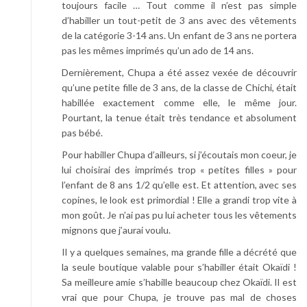
toujours facile … Tout comme il n’est pas simple
a
d’habiller un tout-petit de 3 ans avec des vêtements
u
de la catégorie 3-14 ans. Un enfant de 3 ans ne portera
d
pas les mêmes imprimés qu’un ado de 14 ans.
n
i
Dernièrement, Chupa a été assez vexée de découvrir
t
qu’une petite fille de 3 ans, de la classe de Chichi, était
r
habillée exactement comme elle, le même jour.
o
Pourtant, la tenue était très tendance et absolument
p
pas bébé.
f
Pour habiller Chupa d’ailleurs, si j’écoutais mon coeur, je
r
lui choisirai des imprimés trop « petites filles » pour
o
l’enfant de 8 ans 1/2 qu’elle est. Et attention, avec ses
i
copines, le look est primordial ! Elle a grandi trop vite à
d
mon goût. Je n’ai pas pu lui acheter tous les vêtements
e
mignons que j’aurai voulu.
n
Il y a quelques semaines, ma grande fille a décrété que
p
la seule boutique valable pour s’habiller était Okaïdi !
r
Sa meilleure amie s’habille beaucoup chez Okaïdi. Il est
é
vrai que pour Chupa, je trouve pas mal de choses
v