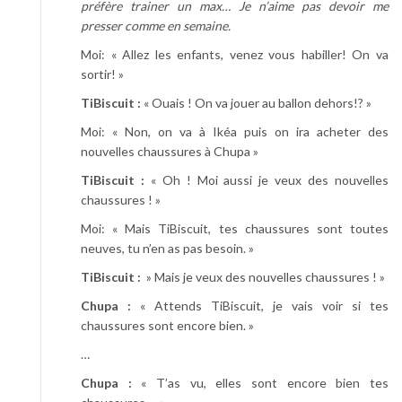
préfère trainer un max… Je n’aime pas devoir me
O
presser comme en semaine.
k
a
Moi: « Allez les enfants, venez vous habiller! On va
ï
sortir! »
d
TiBiscuit :
« Ouais ! On va jouer au ballon dehors!? »
i
Moi: « Non, on va à Ikéa puis on ira acheter des
nouvelles chaussures à Chupa »
TiBiscuit :
« Oh ! Moi aussi je veux des nouvelles
chaussures ! »
Moi: « Mais TiBiscuit, tes chaussures sont toutes
neuves, tu n’en as pas besoin. »
TiBiscuit :
» Mais je veux des nouvelles chaussures ! »
Chupa :
« Attends TiBiscuit, je vais voir si tes
chaussures sont encore bien. »
…
Chupa :
« T’as vu, elles sont encore bien tes