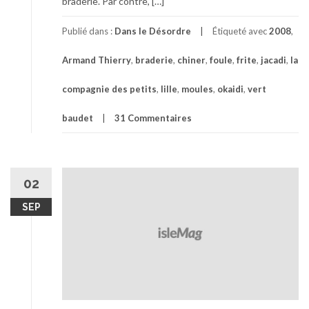
braderie. Par contre, […]
Publié dans :
Dans le Désordre
Étiqueté avec
2008
,
Armand Thierry
,
braderie
,
chiner
,
foule
,
frite
,
jacadi
,
la
compagnie des petits
,
lille
,
moules
,
okaidi
,
vert
baudet
31 Commentaires
02
SEP