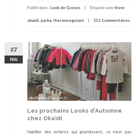
p
r
Publié dans :
Look de Gosses
Étiqueté avec
hiver
,
o
okaidi
,
parka
,
thermoregulant
152 Commentaires
p
o
s
U
n
27
h
MAI
i
v
e
r
n
i
t
r
Les prochains Looks d’Automne
o
chez Okaïdi
p
c
Habiller des enfants qui grandissent, ce n’est pas
h