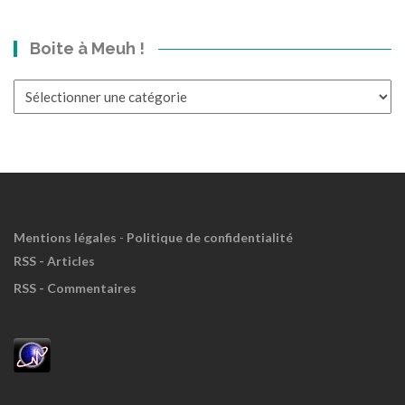
bond
dans
Boite à Meuh !
le
Passé?
Boite
à
Meuh
!
Mentions légales
-
Politique de confidentialité
RSS - Articles
RSS - Commentaires