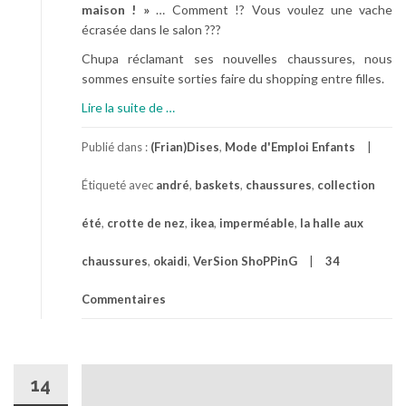
maison ! »
… Comment !? Vous voulez une vache
écrasée dans le salon ???
Chupa réclamant ses nouvelles chaussures, nous
sommes ensuite sorties faire du shopping entre filles.
à
Lire la suite de
…
p
r
Publié dans :
(Frian)Dises
,
Mode d'Emploi Enfants
o
Étiqueté avec
andré
,
baskets
,
chaussures
,
collection
p
o
été
,
crotte de nez
,
ikea
,
imperméable
,
la halle aux
s
L
chaussures
,
okaidi
,
VerSion ShoPPinG
34
a
C
Commentaires
h
a
s
s
14
e
A