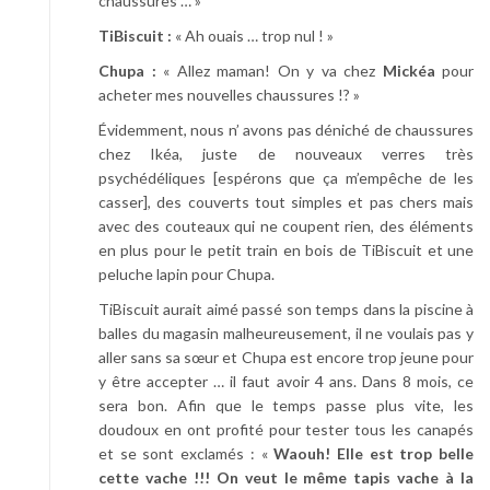
chaussures … »
TiBiscuit :
« Ah ouais … trop nul ! »
Chupa :
« Allez maman! On y va chez
Mickéa
pour
acheter mes nouvelles chaussures !? »
Évidemment, nous n’ avons pas déniché de chaussures
chez Ikéa, juste de nouveaux verres très
psychédéliques [espérons que ça m’empêche de les
casser], des couverts tout simples et pas chers mais
avec des couteaux qui ne coupent rien, des éléments
en plus pour le petit train en bois de TiBiscuit et une
peluche lapin pour Chupa.
TiBiscuit aurait aimé passé son temps dans la piscine à
balles du magasin malheureusement, il ne voulais pas y
aller sans sa sœur et Chupa est encore trop jeune pour
y être accepter … il faut avoir 4 ans. Dans 8 mois, ce
sera bon. Afin que le temps passe plus vite, les
doudoux en ont profité pour tester tous les canapés
et se sont exclamés : «
Waouh! Elle est trop belle
cette vache !!! On veut le même tapis vache à la