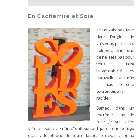
F
a
n
En Cachemire et Soie
t
a
Je ne vais pas faire
s
dans l’original, je
t
vais vous parler des
i
soldes … Sauf que
c
ce ne sera pas pour
vous faire
l’inventaire de mes
trouvailles … Enfin
si, mais ce sera
extrêmement
rapide.
Samedi, dans un
extrême élan de
folie, je suis allée
faire les soldes. Enfin c’était surtout parce que le frigo
était vide et que de toute façon, je devais aller au