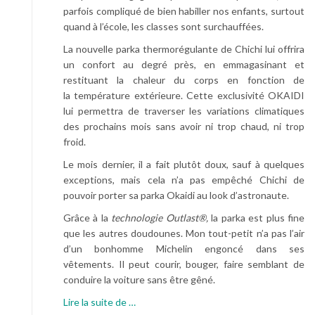
parfois compliqué de bien habiller nos enfants, surtout
quand à l’école, les classes sont surchauffées.
La nouvelle parka thermorégulante de Chichi lui offrira
un confort au degré près, en emmagasinant et
restituant la chaleur du corps en fonction de
la température extérieure. Cette exclusivité OKAIDI
lui permettra de traverser les variations climatiques
des prochains mois sans avoir ni trop chaud, ni trop
froid.
Le mois dernier, il a fait plutôt doux, sauf à quelques
exceptions, mais cela n’a pas empêché Chichi de
pouvoir porter sa parka Okaidi au look d’astronaute.
Grâce à la
technologie Outlast®,
la parka est plus fine
que les autres doudounes. Mon tout-petit n’a pas l’air
d’un bonhomme Michelin engoncé dans ses
vêtements. Il peut courir, bouger, faire semblant de
conduire la voiture sans être gêné.
à
Lire la suite de
…