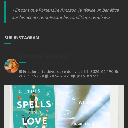
« En tant que Partenaire Amazon, je réalise un bénéfice
sur les achats remplissant les conditions requises»
SUR INSTAGRAM
METSTONMARQUEPAGE
🐝
Enseignante dévoreuse de livres🙇🏼‍♀️
2026: 61 / 90 📚
2025: 119 / 70 📘
2024: 75/ 60📖
📏T6
📌Nord