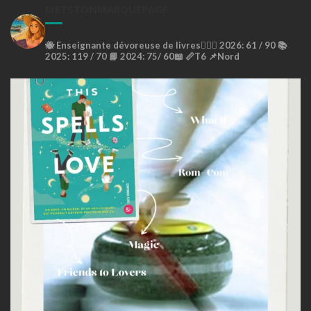
METSTONMARQUEPAGE
🐝
Enseignante dévoreuse de livres🙇🏼‍♀️
2026: 61 / 90 📚
2025: 119 / 70 📘
2024: 75/ 60📖
📏T6
📌Nord