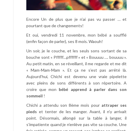
Encore Un de plus que je n’ai pas vu passer … et
pourtant que de changements!
Et oui, vendredi 11 novembre, mon bébé a soufflé
(enfin façon de parler), ses 8 mois. Waouh!
Un soir, je le couche, et les seuls sons sortant de sa
bouche sont « Pfffff…pffffff » et « Bouuuu …. bouuuu ».
Au petit matin, en se réveillant, il me regarde et me dit
« Mam-Mam-Mam ». Et ça ne s’est pas arrêté là.
Aujourd’hui, Chichi est devenu une vraie pipelette
avec pleins de sons différents à son répertoire. A
croire que mon
bébé apprend à parler dans son
sommeil
!
Chichi a attendu son 8ème mois pour
attraper ses
pieds
et tenter de les manger. Avant, il n’y arrivait
point. Désormais, allongé sur la table à langer, il
s’impatiente quand je n’enlève pas vite sa couche. Une
fois retirée, comme un ressort, ses jambes se replient,