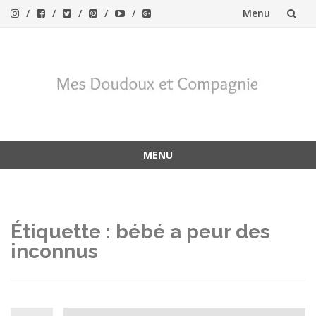
Menu
Aller
au
contenu
MENU
Aller
au
contenu
Étiquette :
bébé a peur des
inconnus