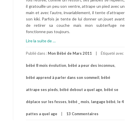
il gratouille un peu son ventre, attrape un pied avec un
main et avec l’autre, invariablement, il tente d’attraper
son kiki. Parfois je tente de lui donner un jouet avant
de retirer sa couche mais mon subterfuge ne
fonctionne pas toujours.
à
Lire la suite de
…
p
r
Publié dans :
Mon Bébé de Mars 2011
Étiqueté avec
o
bébé 8 mois évolution
,
bébé a peur des inconnus
,
p
o
bébé apprend à parler dans son sommeil
,
bébé
s
E
attrape ses pieds
,
bébé debout a quel age
,
bébé se
n
c
déplace sur les fesses
,
bébé _ mois
,
langage bébé
,
le 4
o
r
pattes a quel age
13 Commentaires
e
U