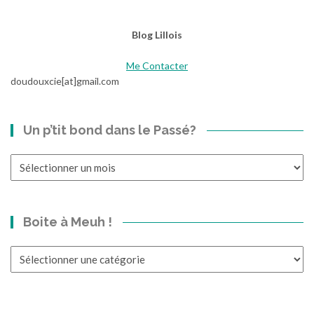
p
a
Blog Lillois
s
s
Me Contacter
e
doudouxcie[at]gmail.com
r
…
Un p’tit bond dans le Passé?
Un
p’tit
bond
dans
Boite à Meuh !
le
Passé?
Boite
à
Meuh
!