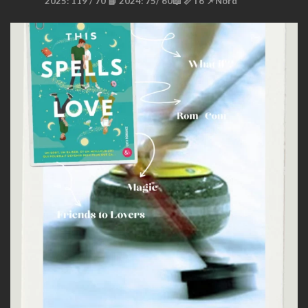
2025: 119 / 70 📘
2024: 75/ 60📖
📏T6
📌Nord