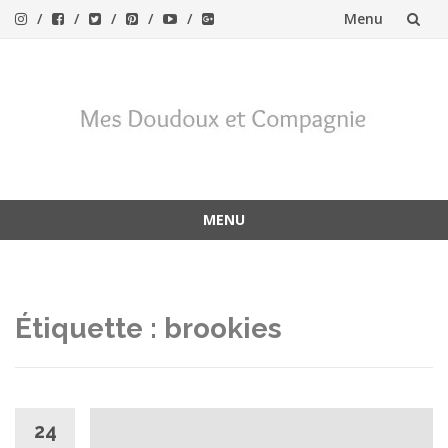
Menu
Aller
au
contenu
MENU
Aller
au
contenu
Étiquette :
brookies
24