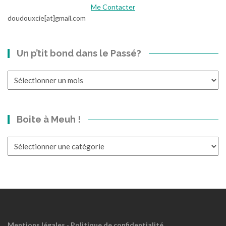
Me Contacter
r
doudouxcie[at]gmail.com
i
a
n
Un p’tit bond dans le Passé?
-
D
i
Un
s
p’tit
e
bond
s
dans
Boite à Meuh !
}
le
Passé?
Boite
à
Meuh
!
Mentions légales
-
Politique de confidentialité