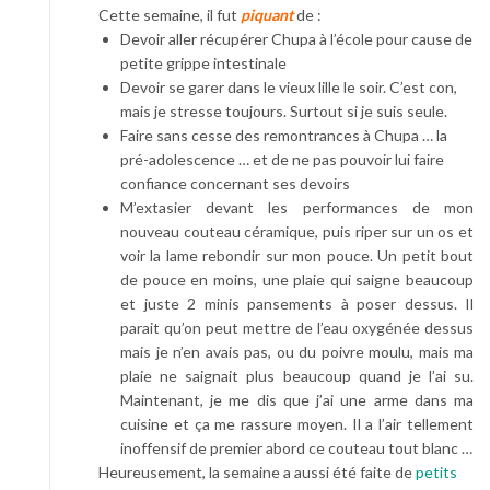
Cette semaine, il fut
piquant
de :
Devoir aller récupérer Chupa à l’école pour cause de
petite grippe intestinale
Devoir se garer dans le vieux lille le soir. C’est con,
mais je stresse toujours. Surtout si je suis seule.
Faire sans cesse des remontrances à Chupa … la
pré-adolescence … et de ne pas pouvoir lui faire
confiance concernant ses devoirs
M’extasier devant les performances de mon
nouveau couteau céramique, puis riper sur un os et
voir la lame rebondir sur mon pouce. Un petit bout
de pouce en moins, une plaie qui saigne beaucoup
et juste 2 minis pansements à poser dessus. Il
parait qu’on peut mettre de l’eau oxygénée dessus
mais je n’en avais pas, ou du poivre moulu, mais ma
plaie ne saignait plus beaucoup quand je l’ai su.
Maintenant, je me dis que j’ai une arme dans ma
cuisine et ça me rassure moyen. Il a l’air tellement
inoffensif de premier abord ce couteau tout blanc …
Heureusement, la semaine a aussi été faite de
petits