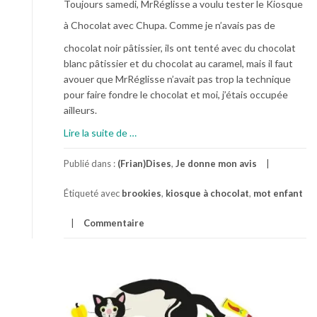
Toujours samedi, MrRéglisse a voulu tester le Kiosque
à Chocolat
avec Chupa. Comme je n’avais pas de
chocolat noir pâtissier, ils ont tenté avec du chocolat
blanc pâtissier et du chocolat au caramel, mais il faut
avouer que MrRéglisse n’avait pas trop la technique
pour faire fondre le chocolat et moi, j’étais occupée
ailleurs.
à
Lire la suite de
…
p
r
Publié dans :
(Frian)Dises
,
Je donne mon avis
o
Étiqueté avec
brookies
,
kiosque à chocolat
,
mot enfant
p
o
Commentaire
s
S
a
m
e
d