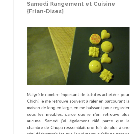
P
Samedi Rangement et Cuisine
i
{Frian-Dises}
q
u
a
n
t
e
#
6
8
Malgré le nombre important de tututes achetées pour
Chichi, je me retrouve souvent à râler en parcourant la
maison de long en large, en me baissant pour regarder
sous les meubles, parce que je n’en retrouve plus
aucune. Samedi j’ai également râlé parce que la
chambre de Chupa ressemblait une fois de plus à une
mini déchetterie (et que j’en ai marre qu’elle ne prenne