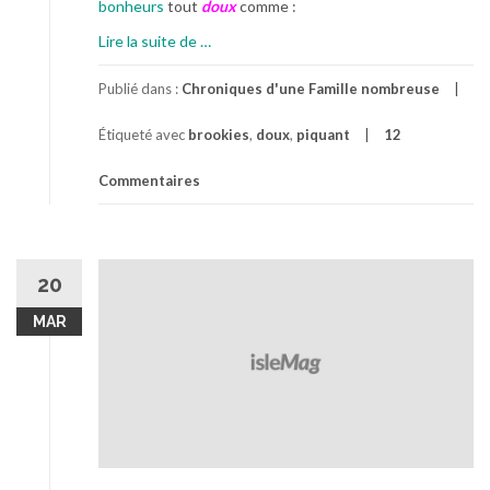
bonheurs
tout
doux
comme :
à
Lire la suite de
…
p
r
Publié dans :
Chroniques d'une Famille nombreuse
o
Étiqueté avec
brookies
,
doux
,
piquant
12
p
o
Commentaires
s
L
a
V
20
i
e
MAR
D
o
u
c
e
e
t