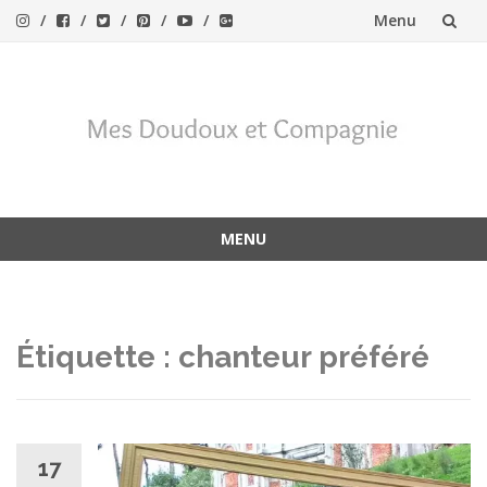
Menu
Aller
au
contenu
MENU
Aller
au
contenu
Étiquette :
chanteur préféré
17