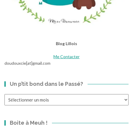
Blog Lillois
Me Contacter
doudouxcie[at]gmail.com
Un p’tit bond dans le Passé?
Un
p’tit
bond
dans
Boite à Meuh !
le
Passé?