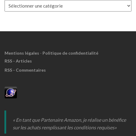
Boite
à
Meuh
!
Mentions légales
-
Politique de confidentialité
RSS - Articles
RSS - Commentaires
« En tant que Partenaire Amazon, je réalise un bénéfice
sur les achats remplissant les conditions requises»