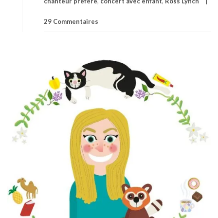
chanteur préféré
,
concert avec enfant
,
Ross Lynch
29 Commentaires