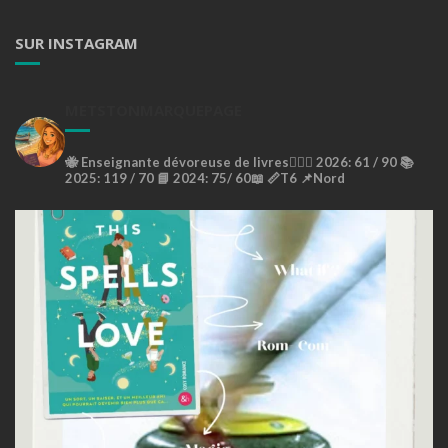
SUR INSTAGRAM
METSTONMARQUEPAGE
🐝
Enseignante dévoreuse de livres🙇🏼‍♀️
2026: 61 / 90 📚
2025: 119 / 70 📘
2024: 75/ 60📖
📏T6
📌Nord