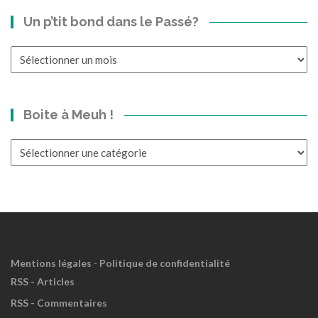
Un p’tit bond dans le Passé?
Un
p’tit
bond
dans
Boite à Meuh !
le
Passé?
Boite
à
Meuh
!
Mentions légales
-
Politique de confidentialité
RSS - Articles
RSS - Commentaires