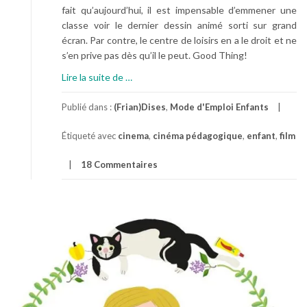
fait qu’aujourd’hui, il est impensable d’emmener une
classe voir le dernier dessin animé sorti sur grand
écran. Par contre, le centre de loisirs en a le droit et ne
s’en prive pas dès qu’il le peut. Good Thing!
à
Lire la suite de
…
p
r
Publié dans :
(Frian)Dises
,
Mode d'Emploi Enfants
o
Étiqueté avec
cinema
,
cinéma pédagogique
,
enfant
,
film
p
o
18 Commentaires
s
E
n
N
o
i
r
&
B
l