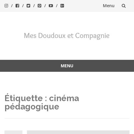
Menu
Aller
au
contenu
MENU
Aller
au
contenu
Étiquette :
cinéma
pédagogique