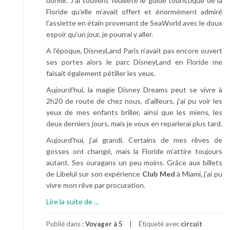
dormir. J’ai souvent feuilleté le guide touristique de la
Floride qu’elle m’avait offert et énormément admiré
l’assiette en étain provenant de SeaWorld avec le doux
espoir qu’un jour, je pourrai y aller.
A l’époque, DisneyLand Paris n’avait pas encore ouvert
ses portes alors le parc DisneyLand en Floride me
faisait également pétiller les yeux.
Aujourd’hui, la magie Disney Dreams peut se vivre à
2h20 de route de chez nous, d’ailleurs, j’ai pu voir les
yeux de mes enfants briller, ainsi que les miens, les
deux derniers jours, mais je vous en reparlerai plus tard.
Aujourd’hui, j’ai grandi. Certains de mes rêves de
gosses ont changé, mais la Floride m’attire toujours
autant. Ses ouragans un peu moins. Grâce aux billets
de Libelul sur son expérience
Club Med
à Miami, j’ai pu
vivre mon rêve par procuration.
à
Lire la suite de
…
p
r
Publié dans :
Voyager à 5
Étiqueté avec
circuit