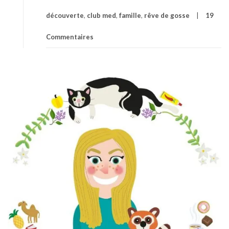
o
découverte
,
club med
,
famille
,
rêve de gosse
19
p
o
Commentaires
s
R
ê
v
e
s
d
e
G
o
s
s
e
s