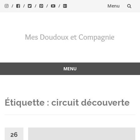
Menu
Aller
au
contenu
MENU
Aller
au
contenu
Étiquette :
circuit découverte
26