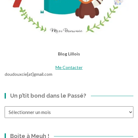
Blog Lillois
Me Contacter
doudouxcie[at]gmail.com
Un p’tit bond dans le Passé?
Un
p’tit
bond
dans
Boite à Meuh !
le