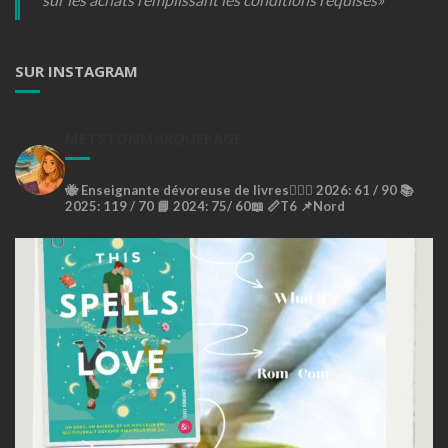
SUR INSTAGRAM
METSTONMARQUEPAGE
🐝
Enseignante dévoreuse de livres🙇🏼‍♀️
2026: 61 / 90 📚
2025: 119 / 70 📘
2024: 75/ 60📖
📏T6
📌Nord