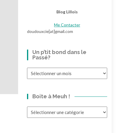
Blog Lillois
Me Contacter
doudouxcie[at]gmail.com
Un p’tit bond dans le
Passé?
Un
p’tit
bond
dans
Boite à Meuh !
le
Passé?
Boite
à
Meuh
!