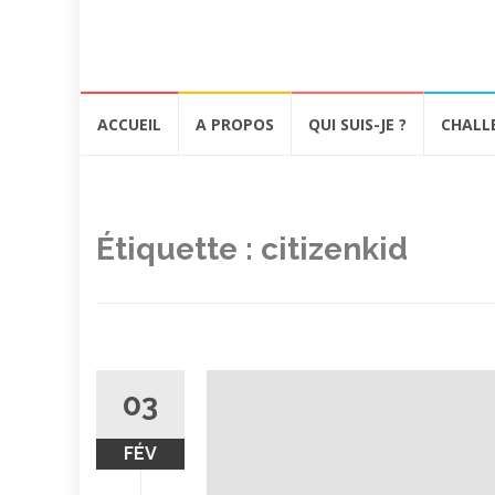
Aller
ACCUEIL
A PROPOS
QUI SUIS-JE ?
CHALL
au
contenu
Étiquette :
citizenkid
03
FÉV