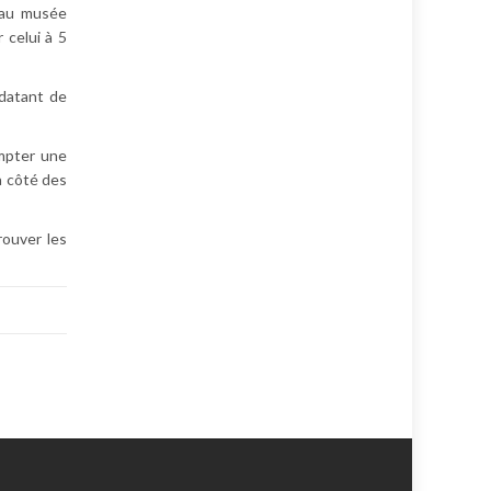
d au musée
r celui à 5
 datant de
ompter une
à côté des
rouver les