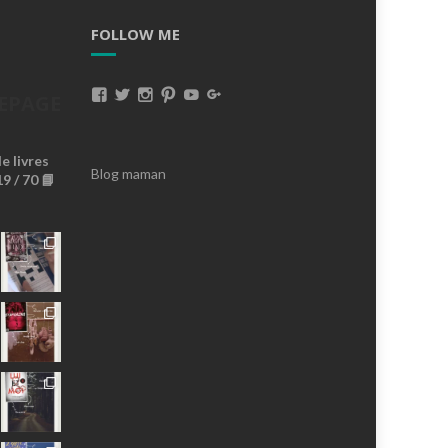
FOLLOW ME
Voir
Voir
Voir
Voir
Voir
Voir
EPAGE
Le
Le
Le
Le
Le
Le
 livres
Profil
Profil
Profil
Profil
Profil
Profil
Blog maman
9 / 70 📘
De
De
De
De
De
De
MissBrownieLeBlog
Missbrownieblog
Missbrownieblog
Missbrownieblog
MissBrownieDoudoux
AnaMissBrownie
Sur
Sur
Sur
Sur
Sur
Sur
Facebook
Twitter
Instagram
Pinterest
YouTube
Google+