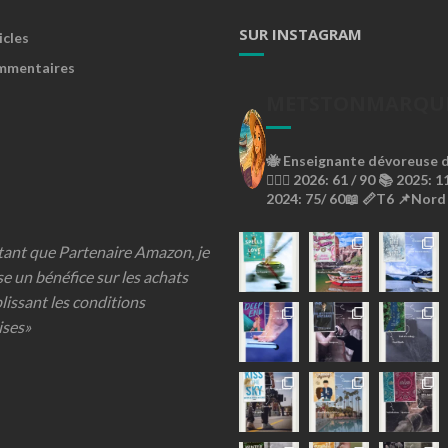
p
SUR INSTAGRAM
r
icles
è
mmentaires
s
METSTONMARQU
-
M
i
🐝
Enseignante dévoreuse de
d
🙇🏼‍♀️
2026: 61 / 90 📚
2025: 11
i
2024: 75/ 60📖
📏T6
📌Nord
a
u
 tant que Partenaire Amazon, je
M
u
se un bénéfice sur les achats
s
lissant les conditions
é
ises»
e
d
’
H
i