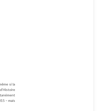
même si la
d’Histoire
ltanément
2015 – mais