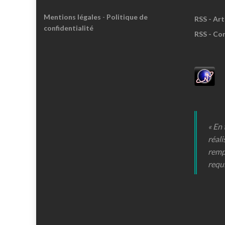
Mentions légales
-
Politique de
RSS - Art
confidentialité
RSS - Co
« En
réali
remp
requ