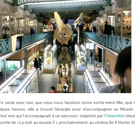
 seule avec moi, que nous nous fassions notre sortie mère-fille, que 
quelques heures, elle a trouvé l’énergie pour m’accompagner au Musée 
c’est moi qui l’accompagnait à un parcours organisé par
CitizenKid
simu
a sortie de « La nuit au musée 3 », prochainement, au cinéma (le 4 février 