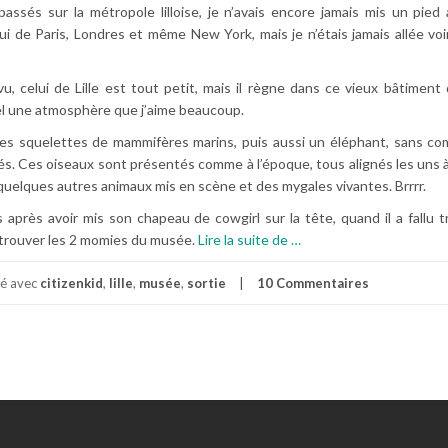
passés sur la métropole lilloise, je n’avais encore jamais mis un pie
celui de Paris, Londres et même New York, mais je n’étais jamais allée voi
u, celui de Lille est tout petit, mais il règne dans ce vieux bâtiment
ffel une atmosphère que j’aime beaucoup.
des squelettes de mammifères marins, puis aussi un éléphant, sans c
sés. Ces oiseaux sont présentés comme à l’époque, tous alignés les uns 
 quelques autres animaux mis en scène et des mygales vivantes. Brrrr.
 après avoir mis son chapeau de cowgirl sur la tête, quand il a fallu t
à
ù trouver les 2 momies du musée.
Lire la suite de
…
p
r
té avec
citizenkid
,
lille
,
musée
,
sortie
10 Commentaires
o
p
o
s
U
n
A