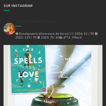
SUR INSTAGRAM
METSTONMARQUEPAGE
🐝
Enseignante dévoreuse de livres🙇🏼‍♀️
2026: 61 / 90 📚
2025: 119 / 70 📘
2024: 75/ 60📖
📏T6
📌Nord