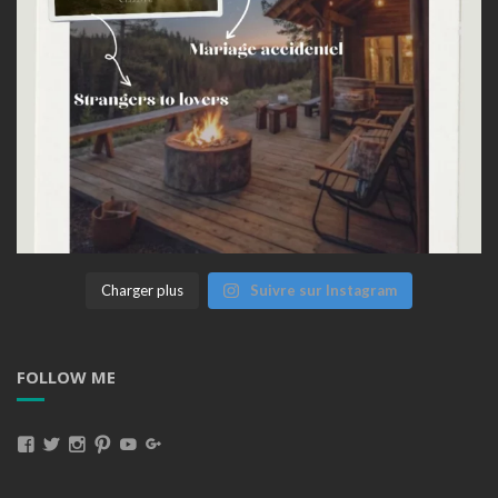
Charger plus
Suivre sur Instagram
FOLLOW ME
Voir
Voir
Voir
Voir
Voir
Voir
Le
Le
Le
Le
Le
Le