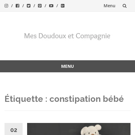
Menu
Aller
au
contenu
MENU
Aller
au
contenu
Étiquette :
constipation bébé
02