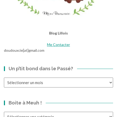
Blog Lillois
Me Contacter
doudouxcie[at]gmail.com
Un p’tit bond dans le Passé?
Un
p’tit
bond
dans
Boite à Meuh !
le
Passé?
Boite