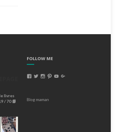
FOLLOW ME
Voir
Voir
Voir
Voir
Voir
Voir
EPAGE
Le
Le
Le
Le
Le
Le
 livres
Profil
Profil
Profil
Profil
Profil
Profil
Blog maman
9 / 70 📘
De
De
De
De
De
De
MissBrownieLeBlog
Missbrownieblog
Missbrownieblog
Missbrownieblog
MissBrownieDoudoux
AnaMissBrownie
Sur
Sur
Sur
Sur
Sur
Sur