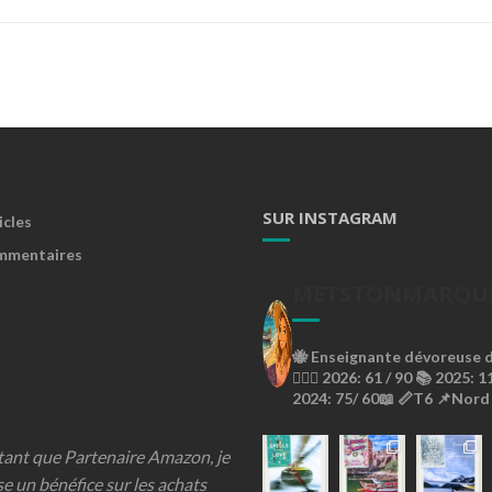
SUR INSTAGRAM
icles
mmentaires
METSTONMARQU
🐝
Enseignante dévoreuse de
🙇🏼‍♀️
2026: 61 / 90 📚
2025: 11
2024: 75/ 60📖
📏T6
📌Nord
 tant que Partenaire Amazon, je
se un bénéfice sur les achats