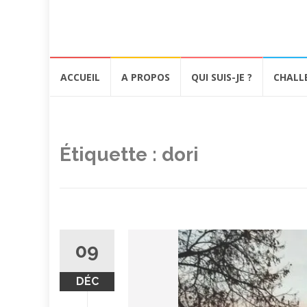
Aller
ACCUEIL
A PROPOS
QUI SUIS-JE ?
CHALL
au
contenu
Étiquette :
dori
09
DÉC