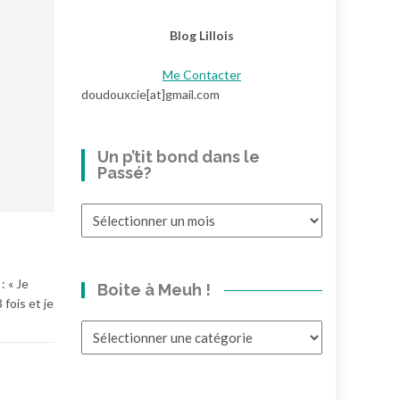
Blog Lillois
Me Contacter
doudouxcie[at]gmail.com
Un p’tit bond dans le
Passé?
Un
p’tit
bond
dans
: « Je
Boite à Meuh !
le
fois et je
Passé?
Boite
à
Meuh
!