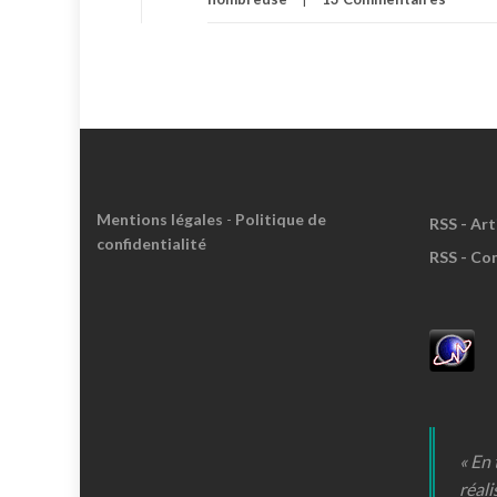
Mentions légales
-
Politique de
RSS - Art
confidentialité
RSS - Co
« En
réali