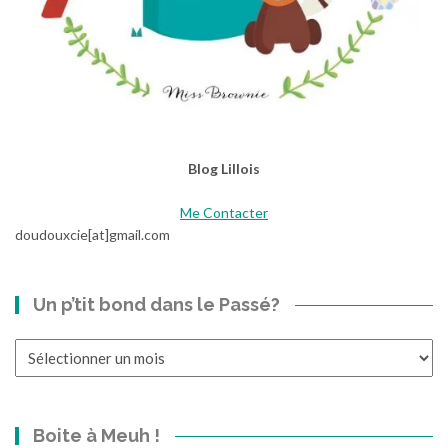
Blog Lillois
Me Contacter
doudouxcie[at]gmail.com
Un p’tit bond dans le Passé?
Un
p’tit
bond
dans
Boite à Meuh !
le