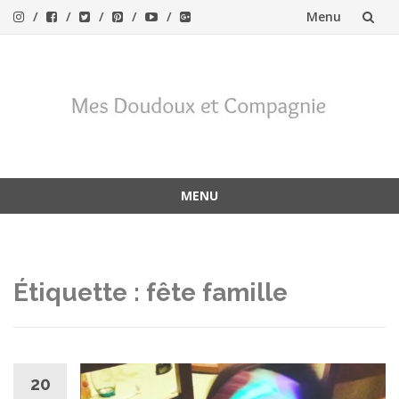
Menu
Aller
au
contenu
MENU
Aller
au
contenu
Étiquette :
fête famille
20