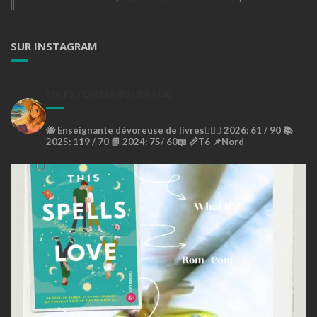
SUR INSTAGRAM
METSTONMARQUEPAGE
🐝
Enseignante dévoreuse de livres🙇🏼‍♀️
2026: 61 / 90 📚
2025: 119 / 70 📘
2024: 75/ 60📖
📏T6
📌Nord