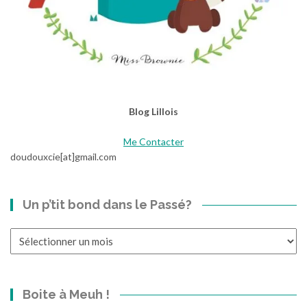
Blog Lillois
Me Contacter
doudouxcie[at]gmail.com
Un p’tit bond dans le Passé?
Un
p’tit
bond
dans
Boite à Meuh !
le