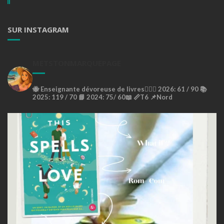
SUR INSTAGRAM
METSTONMARQUEPAGE
🐝
Enseignante dévoreuse de livres🙇🏼‍♀️
2026: 61 / 90 📚
2025: 119 / 70 📘
2024: 75/ 60📖
📏T6
📌Nord