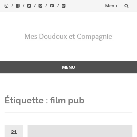
Menu
Aller
au
contenu
MENU
Aller
au
contenu
Étiquette :
film pub
21